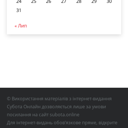
24
25
26
27
28
29
30
31
« Лип
© Використання матеріалів з інтернет-видання
Субота Онлайн дозволяється лише за умови
посилання на сайт subota.online
Для інтернет-видань обов’язкове пряме, відкрите