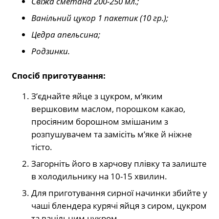
Свіжа сметана 200-250 мл.;
Ванільний цукор 1 пакетик (10 гр.);
Цедра апельсина;
Родзинки.
Спосіб приготування:
З’єднайте яйце з цукром, м’яким
вершковим маслом, порошком какао,
просіяним борошном змішаним з
розпушувачем та замісіть м’яке й ніжне
тісто.
Загорніть його в харчову плівку та залиште
в холодильнику на 10-15 хвилин.
Для приготування сирної начинки збийте у
чаші блендера курячі яйця з сиром, цукром
та ванільним цукром.