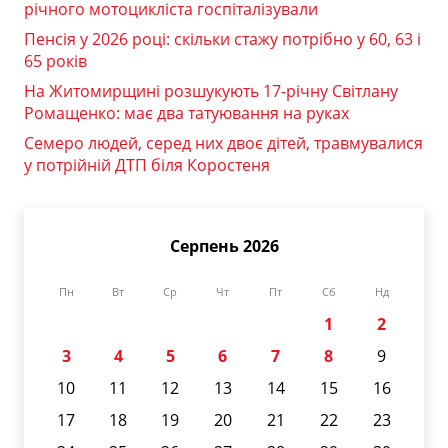
річного мотоцикліста госпіталізували
Пенсія у 2026 році: скільки стажу потрібно у 60, 63 і
65 років
На Житомирщині розшукують 17-річну Світлану
Ромащенко: має два татуювання на руках
Семеро людей, серед них двоє дітей, травмувалися
у потрійній ДТП біля Коростеня
Серпень 2026
Пн
Вт
Ср
Чт
Пт
Сб
Нд
1
2
3
4
5
6
7
8
9
10
11
12
13
14
15
16
17
18
19
20
21
22
23