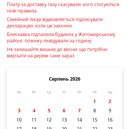
Плату за доставку газу скасували: кого стосуються
нові правила
Сімейний лікар відмовляється підписувати
декларацію: коли це законно
Блискавка підпалила будинок у Житомирському
районі: пожежу ліквідували за годину
Не залишайте вишню до весни: що потрібно
вирізати на дереві саме зараз
Серпень 2026
Пн
Вт
Ср
Чт
Пт
Сб
Нд
1
2
3
4
5
6
7
8
9
10
11
12
13
14
15
16
17
18
19
20
21
22
23