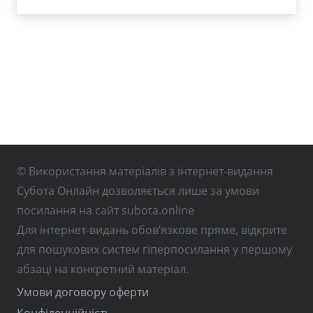
© Використання матеріалів з інтернет-видання
Субота Онлайн дозволяється лише за умови
посилання на сайт subota.online
Для інтернет-видань обов’язкове пряме, відкрите
для пошукових систем гіперпосилання у першому
абзаці на конкретний матеріал.
Умови договору оферти