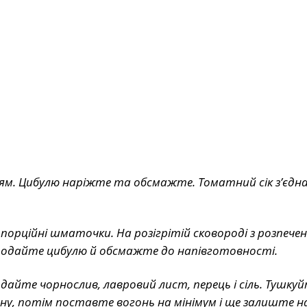
ям. Цибулю наріжте та обсмажте. Томатний сік з’єдн
орційні шматочки. На розігрітій сковороді з розпече
додайте цибулю й обсмажте до напівготовності.
айте чорнослив, лавровий лист, перець і сіль. Тушку
ну, потім поставте вогонь на мінімум і ще залиште на 