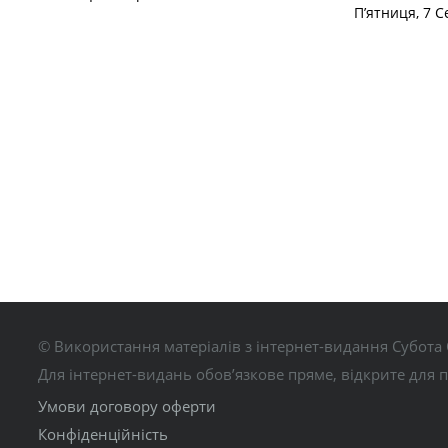
П’ятниця, 7 С
© Використання матеріалів з інтернет-видання Субота 
Для інтернет-видань обов’язкове пряме, відкрите для 
Умови договору оферти
Конфіденційність