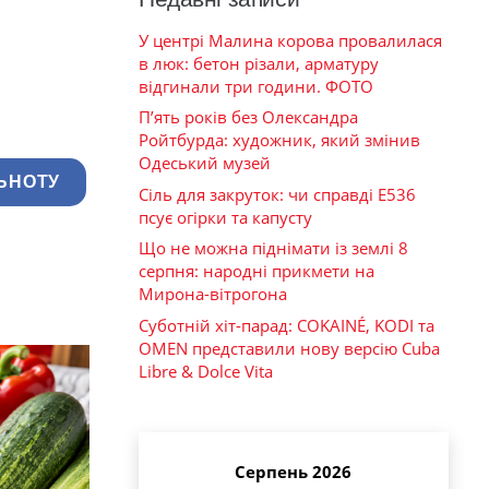
У центрі Малина корова провалилася
в люк: бетон різали, арматуру
відгинали три години. ФОТО
П’ять років без Олександра
Ройтбурда: художник, який змінив
Одеський музей
ЬНОТУ
Сіль для закруток: чи справді Е536
псує огірки та капусту
Що не можна піднімати із землі 8
серпня: народні прикмети на
Мирона-вітрогона
Суботній хіт-парад: COKAINÉ, KODI та
OMEN представили нову версію Cuba
Libre & Dolce Vita
Серпень 2026