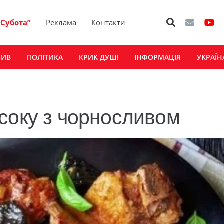
“Субота”
Реклама
Контакти
ЗИВ
ПОЛІТИКА
КРИК ДУШІ
ІНФОРМАЦІЯ
УКРАЇН
соку з чорносливом