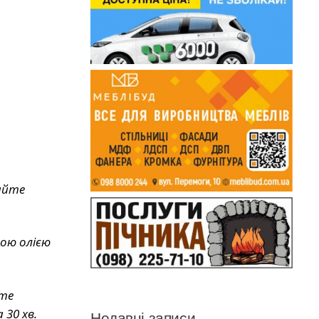
айте
ною олією
йте
30 хв.
Недавні записи