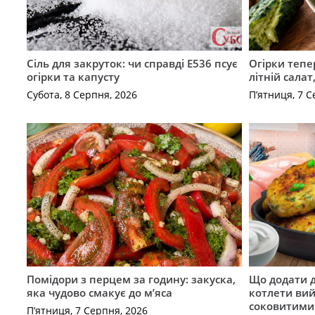
Сіль для закруток: чи справді Е536 псує
Огірки тепе
огірки та капусту
літній сала
Субота, 8 Серпня, 2026
П’ятниця, 7 С
Помідори з перцем за годину: закуска,
Що додати 
яка чудово смакує до м’яса
котлети ви
соковитими
П’ятниця, 7 Серпня, 2026