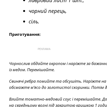
лавровий лист 1 шт.,
чорний перець,
сіль.
Приготування:
РЕКЛАМА
Чорнослив обдайте окропом і наріжте за бажанн
із медом. Перемішайте.
Свинячі ребра помийте та обсушіть. Наріжте на п
обсмажте м’ясо до золотистої скоринки. Потім 
Влийте томатно-медовий соус і перемішайте. Дод
на середньому вогні під закритою кришкою 1 годи