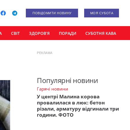
ПОВІДОМИТИ НОВИНУ
МОЯ СУБОТА
А
СВІТ
ЗДОРОВ’Я
ПОРАДИ
СУБОТНЯ КАВА
РЕКЛАМА
Популярні новини
Гарячі новини
У центрі Малина корова
провалилася в люк: бетон
різали, арматуру відгинали три
години. ФОТО