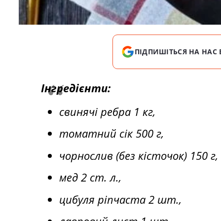
ПІДПИШІТЬСЯ НА НАС 
Інгредієнти:
свинячі ребра 1 кг,
томатний сік 500 г,
чорнослив (без кісточок) 150 г,
мед 2 ст. л.,
цибуля ріпчаста 2 шт.,