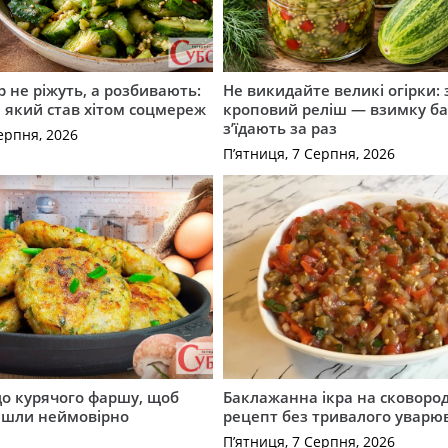
р не ріжуть, а розбивають:
Не викидайте великі огірки: 
т, який став хітом соцмереж
кроповий реліш — взимку б
з’їдають за раз
ерпня, 2026
П’ятниця, 7 Серпня, 2026
до курячого фаршу, щоб
Баклажанна ікра на сковород
йшли неймовірно
рецепт без тривалого уварю
П’ятниця, 7 Серпня, 2026