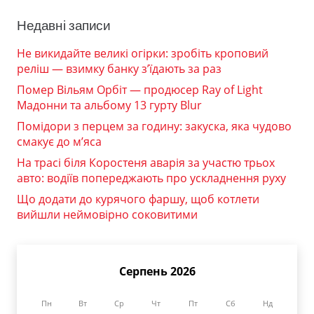
Недавні записи
Не викидайте великі огірки: зробіть кроповий
реліш — взимку банку з’їдають за раз
Помер Вільям Орбіт — продюсер Ray of Light
Мадонни та альбому 13 гурту Blur
Помідори з перцем за годину: закуска, яка чудово
смакує до м’яса
На трасі біля Коростеня аварія за участю трьох
авто: водіїв попереджають про ускладнення руху
Що додати до курячого фаршу, щоб котлети
вийшли неймовірно соковитими
Серпень 2026
Пн
Вт
Ср
Чт
Пт
Сб
Нд