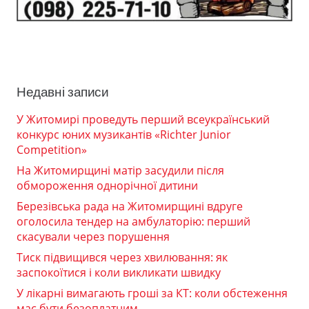
Недавні записи
У Житомирі проведуть перший всеукраїнський
конкурс юних музикантів «Richter Junior
Competition»
На Житомирщині матір засудили після
обмороження однорічної дитини
Березівська рада на Житомирщині вдруге
оголосила тендер на амбулаторію: перший
скасували через порушення
Тиск підвищився через хвилювання: як
заспокоїтися і коли викликати швидку
У лікарні вимагають гроші за КТ: коли обстеження
має бути безоплатним