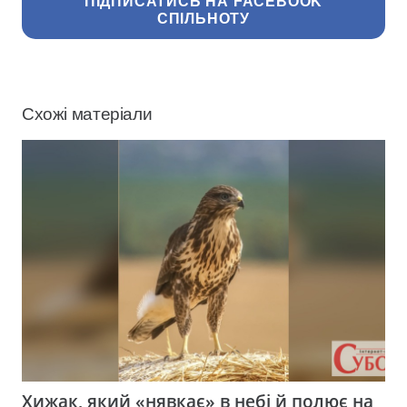
ПІДПИСАТИСЬ НА FACEBOOK
СПІЛЬНОТУ
Схожі матеріали
Хижак, який «нявкає» в небі й полює на