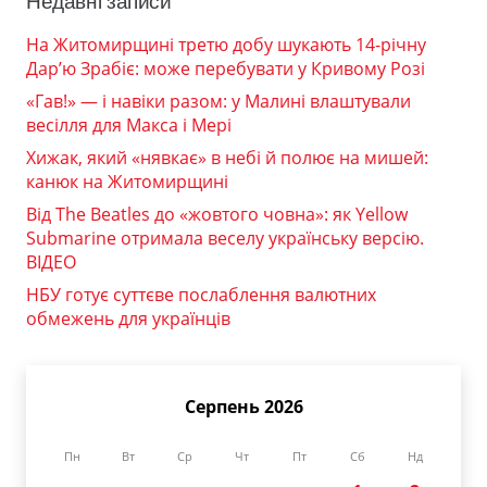
Недавні записи
На Житомирщині третю добу шукають 14-річну
Дар’ю Зрабіє: може перебувати у Кривому Розі
«Гав!» — і навіки разом: у Малині влаштували
весілля для Макса і Мері
Хижак, який «нявкає» в небі й полює на мишей:
канюк на Житомирщині
Від The Beatles до «жовтого човна»: як Yellow
Submarine отримала веселу українську версію.
ВІДЕО
НБУ готує суттєве послаблення валютних
обмежень для українців
Серпень 2026
Пн
Вт
Ср
Чт
Пт
Сб
Нд