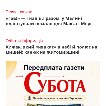
Гарячі новини
«Гав!» — і навіки разом: у Малині
влаштували весілля для Макса і Мері
Суботня інформація
Хижак, який «нявкає» в небі й полює на
мишей: канюк на Житомирщині