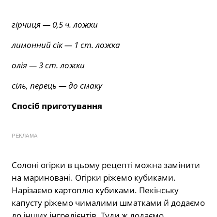
гірчиця — 0,5 ч. ложки
лимонний сік — 1 ст. ложка
олія — 3 ст. ложки
сіль, перець — до смаку
Спосіб приготування
РЕКЛАМА
Солоні огірки в цьому рецепті можна замінити
на мариновані. Огірки ріжемо кубиками.
Нарізаємо картоплю кубиками. Пекінську
капусту ріжемо чималими шматками й додаємо
до інших інгредієнтів. Туди ж додаємо