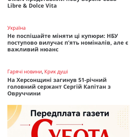
Libre & Dolce Vita
Україна
Не поспішайте міняти ці купюри: НБУ
поступово вилучає п’ять номіналів, але є
важливий нюанс
Гарячі новини
,
Крик душі
На Херсонщині загинув 51-річний
головний сержант Сергій Капітан з
Овруччини