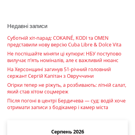
Недавні записи
Суботній хіт-парад: COKAINÉ, KODI та OMEN
представили нову версію Cuba Libre & Dolce Vita
Не поспішайте міняти ці купюри: НБУ поступово
вилучає п’ять номіналів, але є важливий нюанс
На Херсонщині загинув 51-річний головний
сержант Сергій Капітан з Овруччини
Огірки тепер не ріжуть, а розбивають: літній салат,
який став хітом соцмереж
Після погоні в центрі Бердичева — суд: водій хоче
отримати записи з бодікамер і камер міста
Серпень 2026