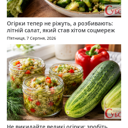
Огірки тепер не ріжуть, а розбивають:
літній салат, який став хітом соцмереж
П’ятниця, 7 Серпня, 2026
Не викидайте великі огірки: зробіть