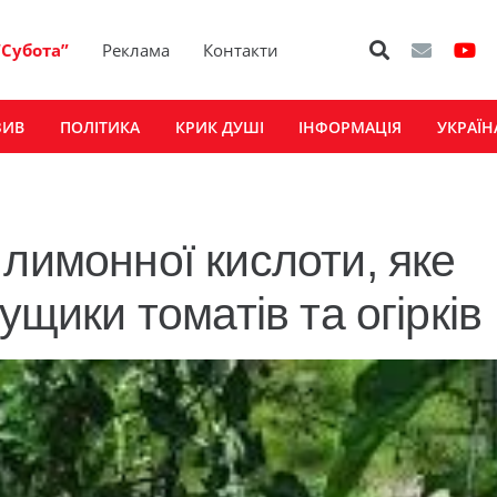
“Субота”
Реклама
Контакти
ЗИВ
ПОЛІТИКА
КРИК ДУШІ
ІНФОРМАЦІЯ
УКРАЇН
лимонної кислоти, яке
ущики томатів та огірків