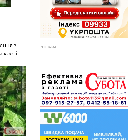
ення з
РЕКЛАМА
кро- і