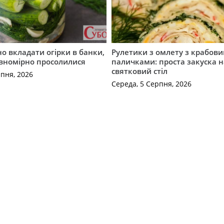
о вкладати огірки в банки,
Рулетики з омлету з крабов
івномірно просолилися
паличками: проста закуска н
святковий стіл
рпня, 2026
Середа, 5 Серпня, 2026