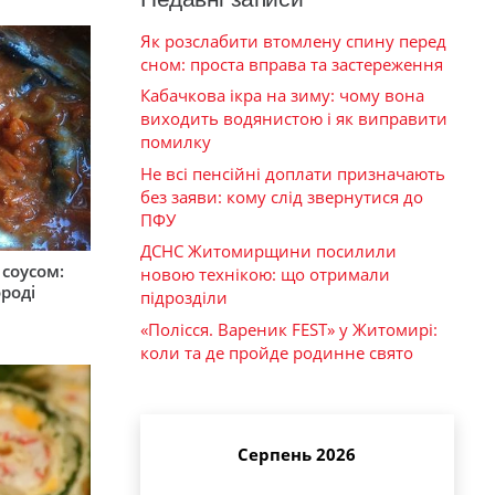
Як розслабити втомлену спину перед
сном: проста вправа та застереження
Кабачкова ікра на зиму: чому вона
виходить водянистою і як виправити
помилку
Не всі пенсійні доплати призначають
без заяви: кому слід звернутися до
ПФУ
ДСНС Житомирщини посилили
соусом:
новою технікою: що отримали
ороді
підрозділи
«Полісся. Вареник FEST» у Житомирі:
коли та де пройде родинне свято
Серпень 2026