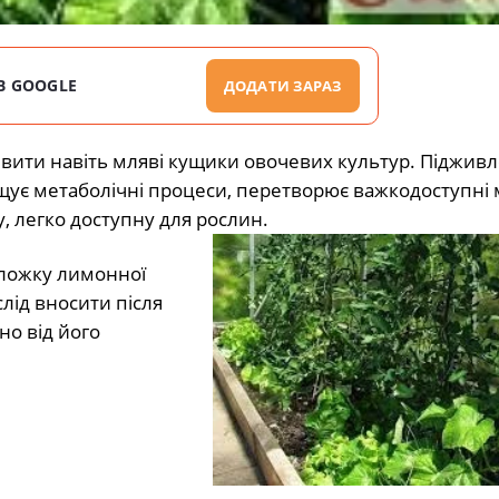
В GOOGLE
ДОДАТИ ЗАРАЗ
вити навіть мляві кущики овочевих культур. Підживл
є метаболічні процеси, перетворює важкодоступні мі
, легко доступну для рослин.
 ложку лимонної
слід вносити після
но від його