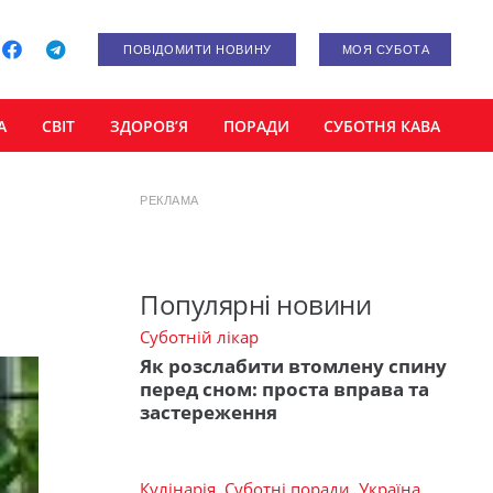
ПОВІДОМИТИ НОВИНУ
МОЯ СУБОТА
А
СВІТ
ЗДОРОВ’Я
ПОРАДИ
СУБОТНЯ КАВА
РЕКЛАМА
Популярні новини
Суботній лікар
Як розслабити втомлену спину
перед сном: проста вправа та
застереження
Кулінарія
,
Суботні поради
,
Україна