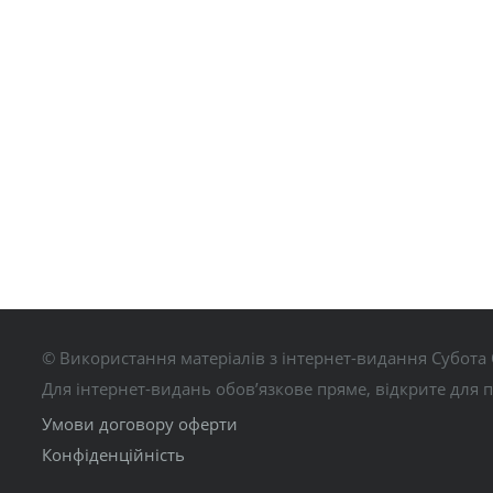
© Використання матеріалів з інтернет-видання Субота 
Для інтернет-видань обов’язкове пряме, відкрите для 
Умови договору оферти
Конфіденційність