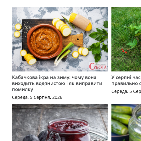
Кабачкова ікра на зиму: чому вона
У серпні ча
виходить водянистою і як виправити
правильно 
помилку
Середа, 5 Се
Середа, 5 Серпня, 2026