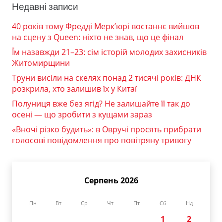
Недавні записи
40 років тому Фредді Мерк’юрі востаннє вийшов
на сцену з Queen: ніхто не знав, що це фінал
Їм назавжди 21–23: сім історій молодих захисників
Житомирщини
Труни висіли на скелях понад 2 тисячі років: ДНК
розкрила, хто залишив їх у Китаї
Полуниця вже без ягід? Не залишайте її так до
осені — що зробити з кущами зараз
«Вночі різко будить»: в Овручі просять прибрати
голосові повідомлення про повітряну тривогу
Серпень 2026
Пн
Вт
Ср
Чт
Пт
Сб
Нд
1
2