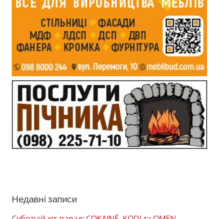
Недавні записи
Суботній хіт-парад: COKAINÉ, KODI та OMEN