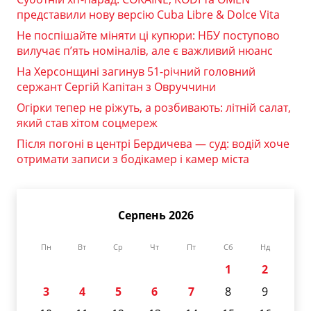
представили нову версію Cuba Libre & Dolce Vita
Не поспішайте міняти ці купюри: НБУ поступово
вилучає п’ять номіналів, але є важливий нюанс
На Херсонщині загинув 51-річний головний
сержант Сергій Капітан з Овруччини
Огірки тепер не ріжуть, а розбивають: літній салат,
який став хітом соцмереж
Після погоні в центрі Бердичева — суд: водій хоче
отримати записи з бодікамер і камер міста
Серпень 2026
Пн
Вт
Ср
Чт
Пт
Сб
Нд
1
2
3
4
5
6
7
8
9