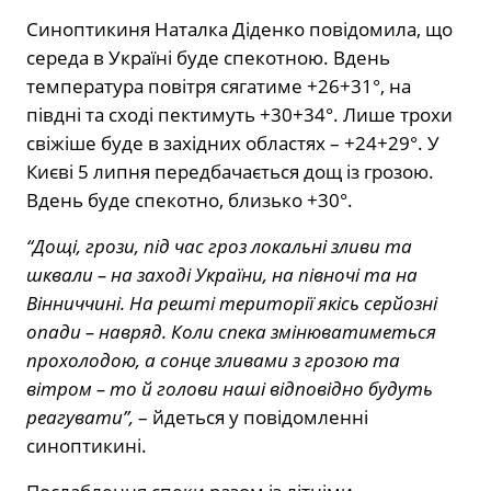
Синоптикиня Наталка Діденко повідомила, що
середа в Україні буде спекотною. Вдень
температура повітря сягатиме +26+31°, на
півдні та сході пектимуть +30+34°. Лише трохи
свіжіше буде в західних областях – +24+29°. У
Києві 5 липня передбачається дощ із грозою.
Вдень буде спекотно, близько +30°.
“Дощі, грози, під час гроз локальні зливи та
шквали – на заході України, на півночі та на
Вінниччині. На решті території якісь серйозні
опади – навряд. Коли спека змінюватиметься
прохолодою, а сонце зливами з грозою та
вітром – то й голови наші відповідно будуть
реагувати”,
– йдеться у повідомленні
синоптикині.