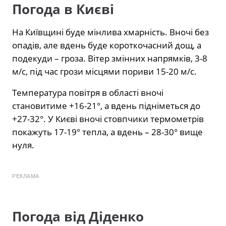
Погода в Києві
На Київщині буде мінлива хмарність. Вночі без
опадів, але вдень буде короткочасний дощ, а
подекуди – гроза. Вітер змінних напрямків, 3-8
м/с, під час грози місцями пориви 15-20 м/с.
Температура повітря в області вночі
становитиме +16-21°, а вдень підніметься до
+27-32°. У Києві вночі стовпчики термометрів
покажуть 17-19° тепла, а вдень – 28-30° вище
нуля.
РЕКЛАМА
Погода від Діденко