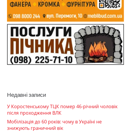
Недавні записи
У Коростенському ТЦК помер 46-річний чоловік
після проходження ВЛК
Мобілізація до 60 років: чому в Україні не
знижують граничний вік