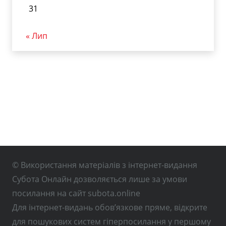
31
« Лип
© Використання матеріалів з інтернет-видання
Субота Онлайн дозволяється лише за умови
посилання на сайт subota.online
Для інтернет-видань обов’язкове пряме, відкрите
для пошукових систем гіперпосилання у першому