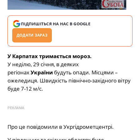
ПІДПИШІТЬСЯ НА НАС В GOOGLE
ДОДАТИ ЗАРАЗ
У Карпатах тримається мороз.
У неділю, 29 січня, в деяких
регіонах
України
будуть опади. Місцями –
ожеледиця. Швидкість північно-західного вітру
буде 7-12 м/с.
РЕКЛАМА
Про це повідомили в Укргідрометцентрі.
У південних та східних областях буде