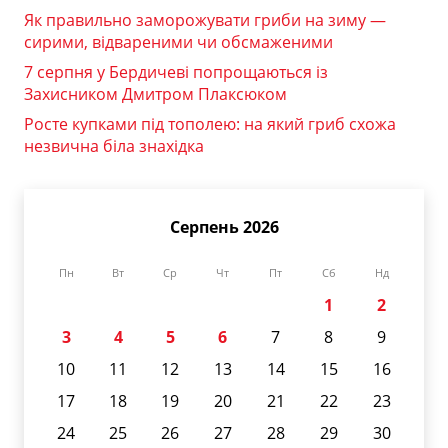
Як правильно заморожувати гриби на зиму —
сирими, відвареними чи обсмаженими
7 серпня у Бердичеві попрощаються із
Захисником Дмитром Плаксюком
Росте купками під тополею: на який гриб схожа
незвична біла знахідка
Серпень 2026
Пн
Вт
Ср
Чт
Пт
Сб
Нд
1
2
3
4
5
6
7
8
9
10
11
12
13
14
15
16
17
18
19
20
21
22
23
24
25
26
27
28
29
30