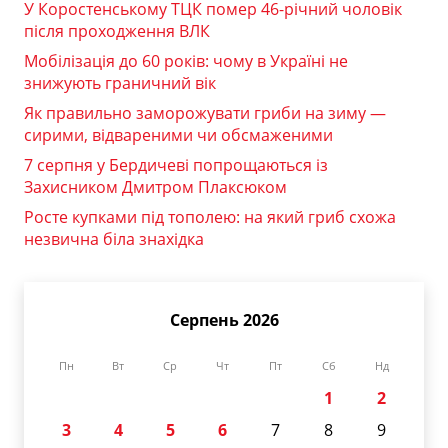
У Коростенському ТЦК помер 46-річний чоловік
після проходження ВЛК
Мобілізація до 60 років: чому в Україні не
знижують граничний вік
Як правильно заморожувати гриби на зиму —
сирими, відвареними чи обсмаженими
7 серпня у Бердичеві попрощаються із
Захисником Дмитром Плаксюком
Росте купками під тополею: на який гриб схожа
незвична біла знахідка
Серпень 2026
Пн
Вт
Ср
Чт
Пт
Сб
Нд
1
2
3
4
5
6
7
8
9