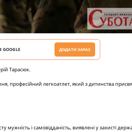
В GOOGLE
ДОДАТИ ЗАРАЗ
рій Тарасюк.
ня, професійний легкоатлет, який з дитинства присвя
у мужність і самовідданість, виявлені у захисті держ