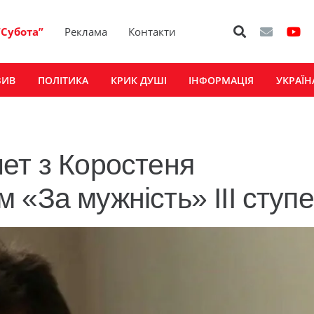
“Субота”
Реклама
Контакти
ЗИВ
ПОЛІТИКА
КРИК ДУШІ
ІНФОРМАЦІЯ
УКРАЇН
ет з Коростеня
 «За мужність» ІІІ ступ