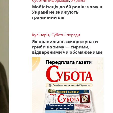
Суботня інформація
,
Україна
Мобілізація до 60 років: чому в
Україні не знижують
граничний вік
Кулінарія
,
Суботні поради
Як правильно заморожувати
гриби на зиму — сирими,
відвареними чи обсмаженими