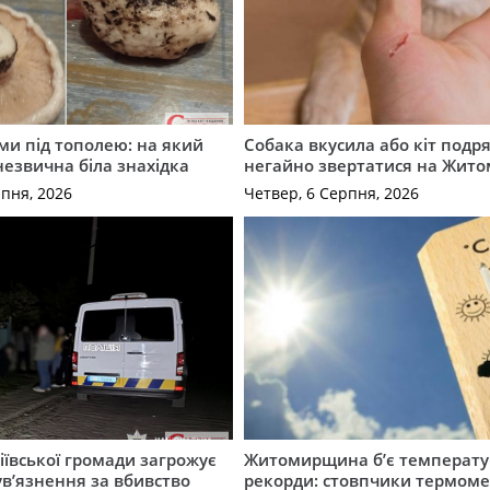
ми під тополею: на який
Собака вкусила або кіт подр
незвична біла знахідка
негайно звертатися на Жит
рпня, 2026
Четвер, 6 Серпня, 2026
ївської громади загрожує
Житомирщина б’є температу
 ув’язнення за вбивство
рекорди: стовпчики термоме