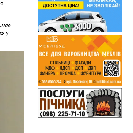
ві
римав
ся у