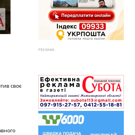
РЕКЛАМА
тив своє
авного