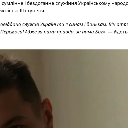
и, сумлінне і бездоганне служіння Українському народо
ість» ІІІ ступеня.
овіддано служив Україні та її синам і донькам. Він от
 Перемога! Адже за нами правда, за нами Бог»
, — йдеть