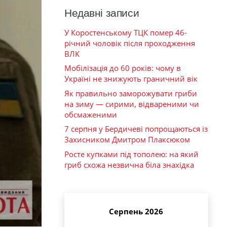
Недавні записи
У Коростенському ТЦК помер 46-
річний чоловік після проходження
ВЛК
Мобілізація до 60 років: чому в
Україні не знижують граничний вік
Як правильно заморожувати гриби
на зиму — сирими, відвареними чи
обсмаженими
7 серпня у Бердичеві попрощаються із
Захисником Дмитром Плаксюком
Росте купками під тополею: на який
гриб схожа незвична біла знахідка
Серпень 2026