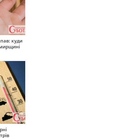
япав: куди
омирщині
рні
трів