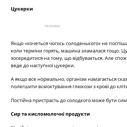
Цукерки
РЕКЛАМА
Якщо «хочеться чогось солоденького» не поспіша
коли терміни горять, машина зламалася тощо. Цу
зосередитися на тому, що відбувається. Але спож
веде до наступної цукерки.
А якщо все нормально, організм намагається сказа
полегшити всмоктування глюкози з крові до кліти
Постійна пристрасть до солодкого може бути симп
Сир та кисломолочні продукти