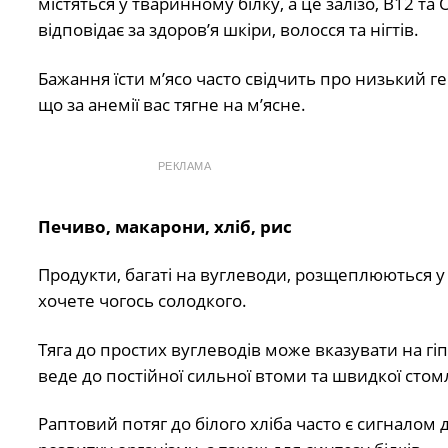
містяться у тваринному білку, а це залізо, В12 т
відповідає за здоров’я шкіри, волосся та нігтів.
Бажання їсти м’ясо часто свідчить про низький ге
що за анемії вас тягне на м’ясне.
РЕКЛАМА
Печиво, макарони, хліб, рис
Продукти, багаті на вуглеводи, розщеплюються у 
хочете чогось солодкого.
Тяга до простих вуглеводів може вказувати на гіп
веде до постійної сильної втоми та швидкої стом
Раптовий потяг до білого хліба часто є сигналом 