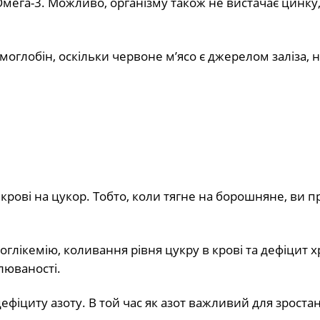
а Омега-3. Можливо, організму також не вистачає цинку
моглобін, оскільки червоне м’ясо є джерелом заліза, 
крові на цукор. Тобто, коли тягне на борошняне, ви п
оглікемію, коливання рівня цукру в крові та дефіцит 
люваності.
дефіциту азоту. В той час як азот важливий для зроста