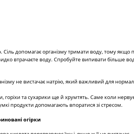
. Сіль допомагає організму тримати воду, тому якщо 
видко втрачаєте воду. Спробуйте випивати більше вод
ганізму не вистачає натрію, який важливий для нормал
и, горіхи та сухарики ще й хрумтять. Саме коли нервує
румкі продукти допомагають впоратися зі стресом.
риновані огірки
 кислота перетравлює їжу і, якщо ж її не вистачає,