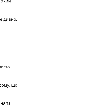
, який
не дивно,
росто
хрому, що
ння та