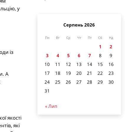
ням
льцію, у
Серпень 2026
Пн
Вт
Ср
Чт
Пт
Сб
Нд
1
2
юди із
3
4
5
6
7
8
9
10
11
12
13
14
15
16
17
18
19
20
21
22
23
и. А
ж
24
25
26
27
28
29
30
31
« Лип
ої якості
нтів, які