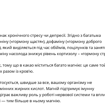
ак хронічного стресу чи депресії. Згідно з багатьма
іну («гормону щастя»), дофаміну («гормону доброго
 який виділяється під час обіймів, поцілунків та занят
міну насолода знижує рівень кортизолу – «гормону ст
, тому що в какао міститься багато магнію: це саме то
 разом із кров’ю.
тосується, швидше за все, вашому організму не
замінних жирних кислот. Магній підтримує імунну
діграє важливу роль у роботі нервової системи та впл
ді — тим більше в ньому магнію.