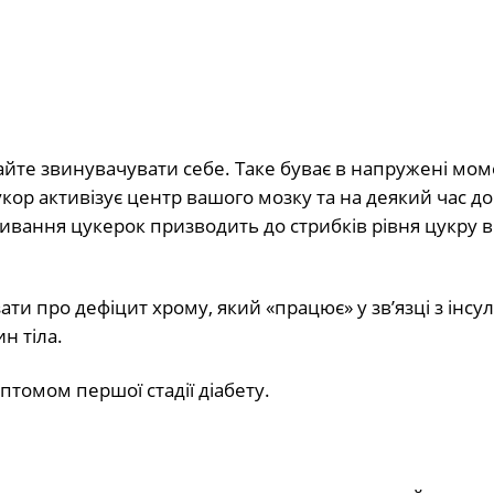
йте звинувачувати себе. Таке буває в напружені мом
кор активізує центр вашого мозку та на деякий час д
ивання цукерок призводить до стрибків рівня цукру в
ти про дефіцит хрому, який «працює» у зв’язці з інсу
н тіла.
томом першої стадії діабету.