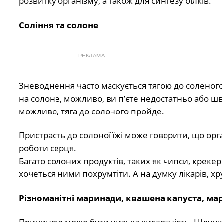
розвитку організму, а також для синтезу білків.
Соління та солоне
РЕКЛАМА
Зневоднення часто маскується тягою до соленого
на солоне, можливо, ви п’єте недостатньо або ш
можливо, тяга до солоного пройде.
Пристрасть до солоної їжі може говорити, що ор
роботи серця.
Багато солоних продуктів, таких як чипси, крекер
хочеться ними похрумтіти. А на думку лікарів, х
Різноманітні маринади, квашена капуста, ма
Причиною може бути низька кислотність. Шлункова