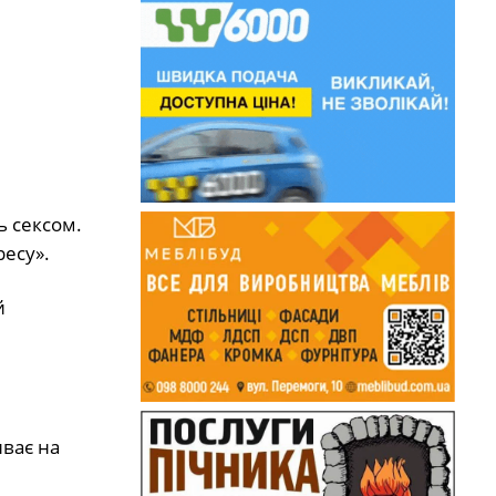
ь сексом.
ресу».
й
иває на