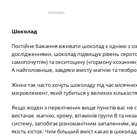
РЕКЛАМА
Шоколад
Постійне бажання вживати шоколад є однією з озн
дослідженнями, шоколад підвищує рівень серотон
самопочуття») та окситоцину («гормону кохання»),
А найголовніше, завдяки вмісту магнію та теобро
Жінки так часто хочуть шоколаду під час місячних
мікроелемент, який губиться у великих кількостях
Якщо жоден з перелічених вище пунктів вас не с
вистачає магнію, хрому, вітамінів групи B та не
систему, запобігає різноманітним запаленням, ві
якість кісток. Чим більший вміст какао в шокола