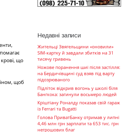
Недавні записи
енти,
Жительці Звягельщини «оновили»
опомагає
SIM-картку й завдали збитків на 31
тисячу гривень
 крові, що
Ножове поранення шиї після застілля:
на Бердичівщині суд взяв під варту
підозрюваного
ліном, щоб
Підліток відкрив вогонь у школі біля
Бангкока: загинули восьмеро людей
Кріштіану Роналду показав свій гараж
із Ferrari та Bugatti
Голова ПриватБанку отримав у липні
4,46 млн грн зарплати та 653 тис. грн
негрошових благ