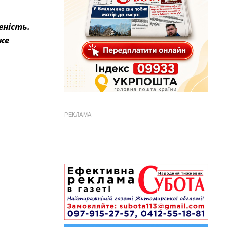
еність.
же
РЕКЛАМА