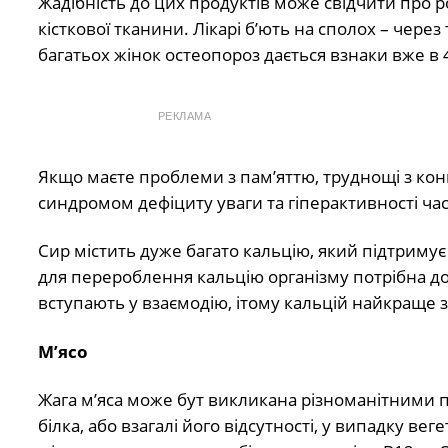
Жадібність до цих продуктів може свідчити про
кісткової тканини. Лікарі б’ють на сполох – чере
багатьох жінок остеопороз дається взнаки вже в 4
РЕКЛАМА
Якщо маєте проблеми з пам’яттю, труднощі з конц
синдромом дефіциту уваги та гіперактивності част
Сир містить дуже багато кальцію, який підтримує з
для перероблення кальцію організму потрібна дос
вступають у взаємодію, ітому кальцій найкраще з
М’ясо
Жага м’яса може бут викликана різноманітними 
білка, або взагалі його відсутності, у випадку ве