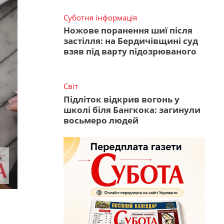
Суботня інформація
Ножове поранення шиї після
застілля: на Бердичівщині суд
взяв під варту підозрюваного
Світ
Підліток відкрив вогонь у
школі біля Бангкока: загинули
восьмеро людей