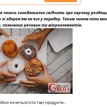
чогось солоденького свідчить про харчову розбещ
 зі здоров’ям не все у порядку. Таким чином тіло мо
в, поживних речовин та мікроелементів.
ійно хочеться їсти такі продукти
.