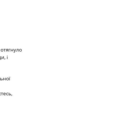
потягнуло
и, і
ьної
тесь,