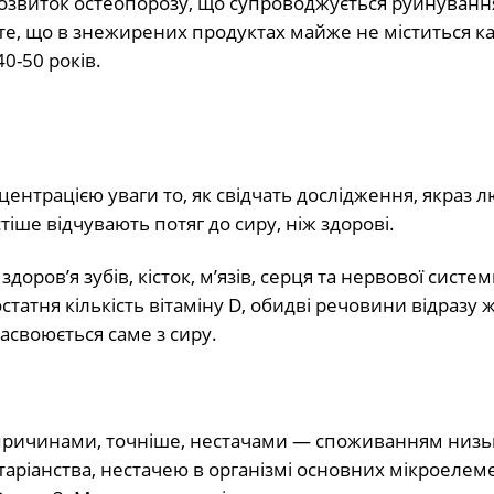
 розвиток остеопорозу, що супроводжується руйнуван
з те, що в знежирених продуктах майже не міститься ка
0-50 років.
ентрацією уваги то, як свідчать дослідження, якраз л
іше відчувають потяг до сиру, ніж здорові.
доров’я зубів, кісток, м’язів, серця та нервової систем
татня кількість вітаміну D, обидві речовини відразу 
асвоюється саме з сиру.
причинами, точніше, нестачами — споживанням низьк
гетаріанства, нестачею в організмі основних мікроелеме