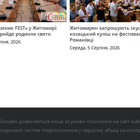
ареник FEST» у Житомирі:
Житомирян запрошують ску
пройде родинне свято
козацький куліш на фестивал
Романівці
рпня, 2026
Середа, 5 Серпня, 2026
Онлайн дозволяється лише за умови посилання на сайт subo
пошукових систем гіперпосилання у першому абзаці на конк