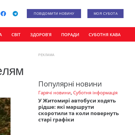
ПОВІДОМИТИ НОВИНУ
МОЯ СУБОТА
А
СВІТ
ЗДОРОВ’Я
ПОРАДИ
СУБОТНЯ КАВА
РЕКЛАМА
елям
Популярні новини
Гарячі новини
,
Суботня інформація
У Житомирі автобуси ходять
рідше: які маршрути
скоротили та коли повернуть
старі графіки