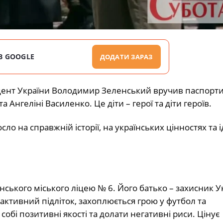
В GOOGLE
ДОДАТИ ЗАРАЗ
зидент України Володимир Зеленський вручив паспорт
нгеліні Василенко. Це діти – герої та діти героїв.
ло на справжній історії, на українських цінностях та і
ського міського ліцею № 6. Його батько – захисник У
активний підліток, захоплюється грою у футбол та
обі позитивні якості та долати негативні риси. Цінує