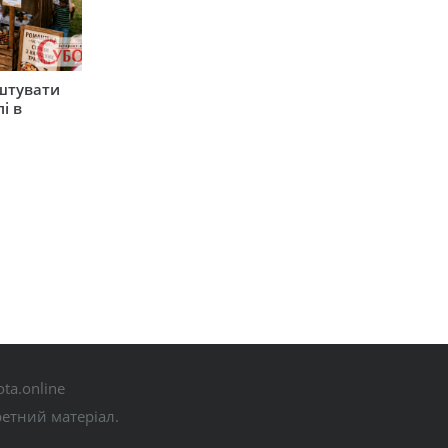
штувати
і в
ta.online
ретний матеріал.