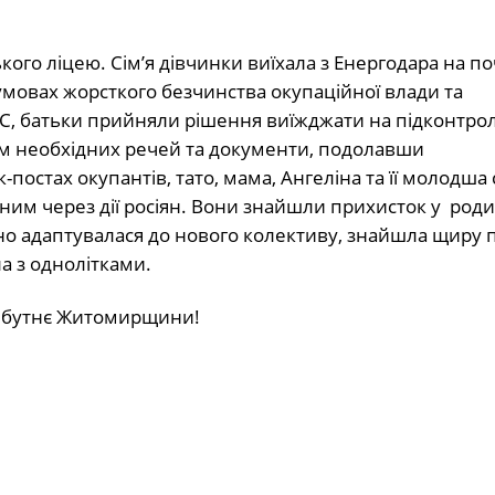
кого ліцею. Сім’я дівчинки виїхала з Енергодара на по
умовах жорсткого безчинства окупаційної влади та
ЕС, батьки прийняли рішення виїжджати на підконтро
ум необхідних речей та документи, подолавши
постах окупантів, тато, мама, Ангеліна та її молодша
ним через дії росіян. Вони знайшли прихисток у роди
о адаптувалася до нового колективу, знайшла щиру 
а з однолітками.
айбутнє Житомирщини!