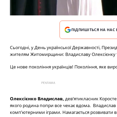
ПІДПИШІТЬСЯ НА НАС 
Сьогодні, у День української Державності, Пре
жителям Житомирщини: Владиславу Олексієнку та А
Це нове покоління українців! Покоління, яке вирос
РЕКЛАМА
Олексієнко Владислав,
дев’ятикласник Коростен
якого родина попри все чекає вдома. Владислав 
комп’ютерними іграми. Намагається розвивати в с