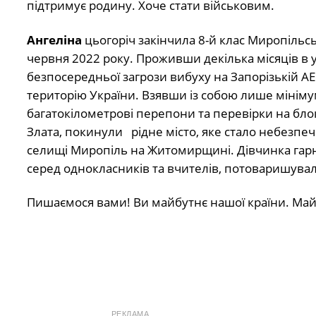
підтримує родину. Хоче стати військовим.
Ангеліна
цьогоріч закінчила 8-й клас Миропільсь
червня 2022 року. Проживши декілька місяців в 
безпосередньої загрози вибуху на Запорізькій А
територію України. Взявши із собою лише мінім
багатокілометрові перепони та перевірки на блок-
Злата, покинули рідне місто, яке стало небезпеч
селищі Миропіль на Житомирщині. Дівчинка гарн
серед однокласників та вчителів, потоваришувал
Пишаємося вами! Ви майбутнє нашої країни. М
РЕКЛАМА