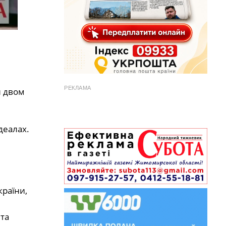
РЕКЛАМА
и двом
деалах.
країни,
 та