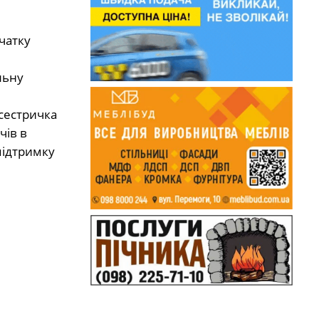
чатку
льну
 сестричка
чів в
підтримку