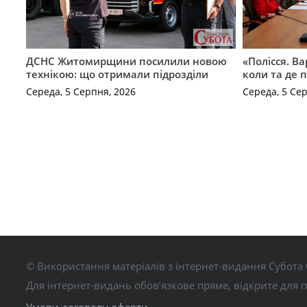
ДСНС Житомирщини посилили новою
«Полісся. В
технікою: що отримали підрозділи
коли та де 
Середа, 5 Серпня, 2026
Середа, 5 Се
© Використання матеріалів з інтернет-видання Субота 
Для інтернет-видань обов’язкове пряме, відкрите для 
Умови договору оферти