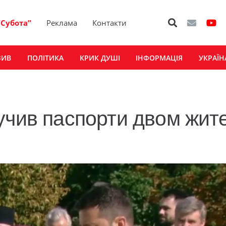
“Субота”
Реклама
Контакти
ЗИВ
ПОЛІТИКА
КРИК ДУШІ
ІНФОРМАЦІЯ
УКРАЇН
учив паспорти двом жит