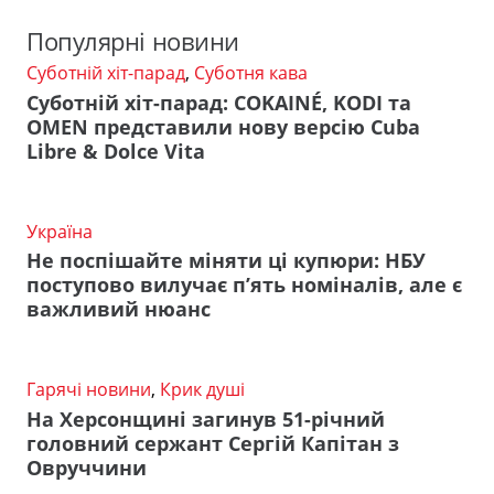
Популярні новини
Суботній хіт-парад
,
Суботня кава
Суботній хіт-парад: COKAINÉ, KODI та
OMEN представили нову версію Cuba
Libre & Dolce Vita
Україна
Не поспішайте міняти ці купюри: НБУ
поступово вилучає п’ять номіналів, але є
важливий нюанс
Гарячі новини
,
Крик душі
На Херсонщині загинув 51-річний
головний сержант Сергій Капітан з
Овруччини