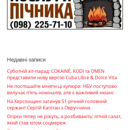
Недавні записи
Суботній хіт-парад: COKAINÉ, KODI та OMEN
представили нову версію Cuba Libre & Dolce Vita
Не поспішайте міняти ці купюри: НБУ поступово
вилучає п’ять номіналів, але є важливий нюанс
На Херсонщині загинув 51-річний головний
сержант Сергій Капітан з Овруччини
Огірки тепер не ріжуть, а розбивають: літній салат,
який став хітом соцмереж