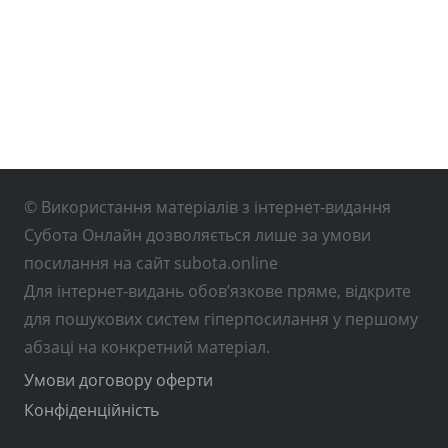
© Використання матеріалів з інтернет-видання
Субота Онлайн дозволяється лише за умови
посилання на сайт subota.online
Для інтернет-видань обов’язкове пряме, відкрите
для пошукових систем гіперпосилання у першому
абзаці на конкретний матеріал.
Умови договору оферти
Конфіденційність