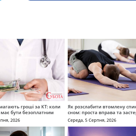
имагають гроші за КТ: коли
Як розслабити втомлену спи
 має бути безоплатним
сном: проста вправа та заст
рпня, 2026
Середа, 5 Серпня, 2026