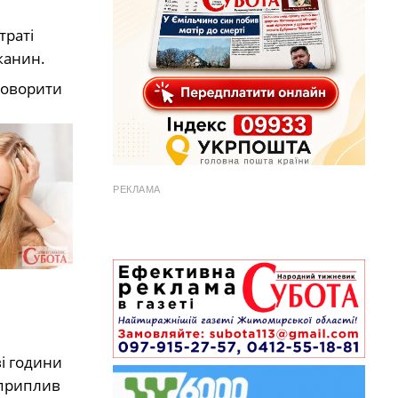
траті
канин.
Говорити
РЕКЛАМА
і години
 приплив