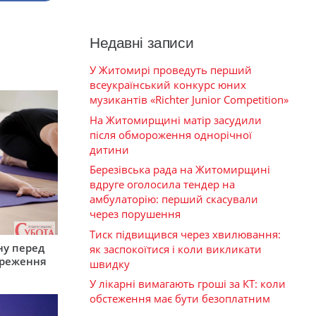
Недавні записи
У Житомирі проведуть перший
всеукраїнський конкурс юних
музикантів «Richter Junior Competition»
На Житомирщині матір засудили
після обмороження однорічної
дитини
Березівська рада на Житомирщині
вдруге оголосила тендер на
амбулаторію: перший скасували
через порушення
Тиск підвищився через хвилювання:
ну перед
як заспокоїтися і коли викликати
ереження
швидку
У лікарні вимагають гроші за КТ: коли
обстеження має бути безоплатним