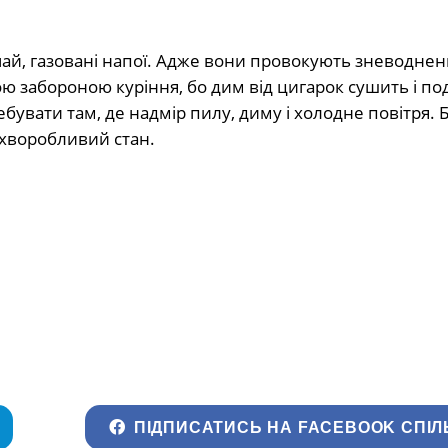
 чай, газовані напої. Адже вони провокують зневодне
орою забороною куріння, бо дим від цигарок сушить і п
бувати там, де надмір пилу, диму і холодне повітря. Бо
 хворобливий стан.
ПІДПИСАТИСЬ НА FACEBOOK СПІЛ