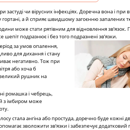
и застуді чи вірусних інфекціях. Доречна вона і при в
у гортані, а й сприяє швидшому загоєнню запалених т
одини може стати рятівним для відновлення зв’язок. 
 шепіт подразнює і без того подразнені зв’язки.
еріод за умов опалення,
ливо для дихання і стану
ливає негативно. Тож при
ітря або хоча б
 великий рушник на
чні ромашка і чебрець,
чай з імбиром може
оту.
осу стала ангіна або простуда, доречно буде кожні дв
допомагає зволожити зв’язки і забезпечує додатковий