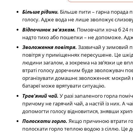
Більше рідини.
Більше пити – гарна порада пр
голосу. Адже вода не лише зволожує слизов
Відпочинок зв’язкам.
Помовчати хоча б 24 г
надто тихо або пошепки – не допоможе. Адже
Зволоження повітря.
Зазвичай у зимовий п
повітря у приміщеннях пересушене. Це шкід
людини загалом, а зокрема на зв’язки це вп
втраті голосу доречним буде зволожувач пов
організувати домашнє зволоження: мокрий
батареї може врятувати ситуацію.
Трав’яний чай.
У разі запаленого горла помі
причому не гарячий чай, а настій із них. А 
допомогти голосу відновитися, знявши хрип
Полоскати горло.
Якщо причиною втрати гол
полоскати горло теплою водою з сіллю. Це 