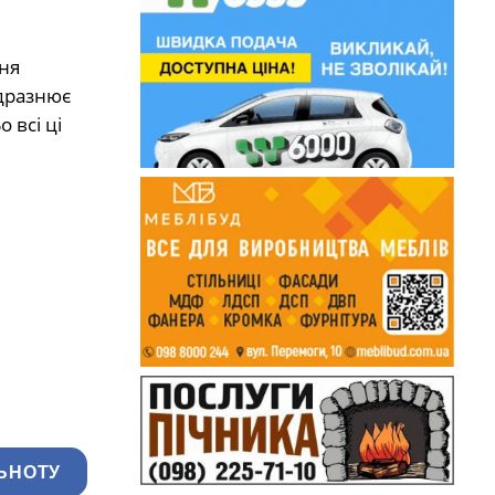
ння
одразнює
 всі ці
ЬНОТУ