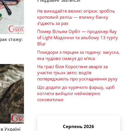
Не викидайте великі огірки: зробіть
кроповий реліш — взимку банку
з’їдають за раз
Помер Вільям Орбіт — продюсер Ray
of Light Мадонни та альбому 13 гурту
рак стажу:
Blur
Помідори з перцем за годину: закуска,
яка чудово смакує до м’яса
На трасі біля Коростеня аварія за
участю трьох авто: водіїв
попереджають про ускладнення руху
Що додати до курячого фаршу, щоб
котлети вийшли неймовірно
соковитими
Серпень 2026
 в Україні