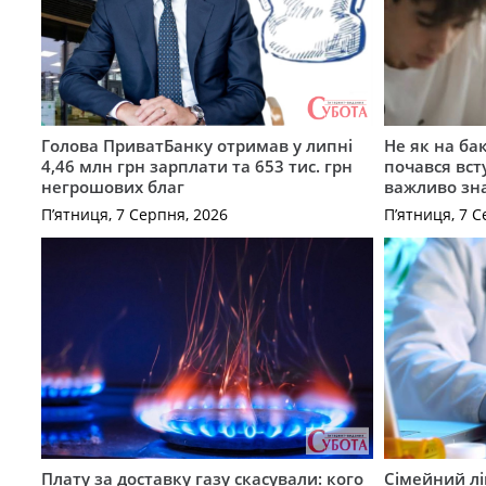
Голова ПриватБанку отримав у липні
Не як на ба
4,46 млн грн зарплати та 653 тис. грн
почався вст
негрошових благ
важливо зн
П’ятниця, 7 Серпня, 2026
П’ятниця, 7 С
Плату за доставку газу скасували: кого
Сімейний лі