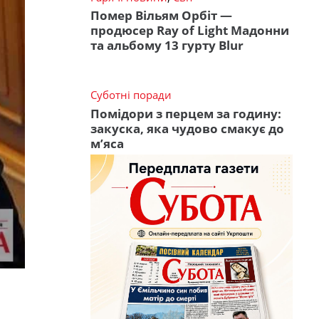
Помер Вільям Орбіт —
продюсер Ray of Light Мадонни
та альбому 13 гурту Blur
Суботні поради
Помідори з перцем за годину:
закуска, яка чудово смакує до
м’яса