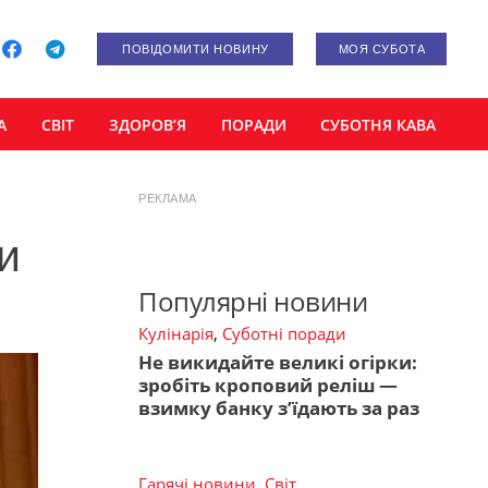
ПОВІДОМИТИ НОВИНУ
МОЯ СУБОТА
А
СВІТ
ЗДОРОВ’Я
ПОРАДИ
СУБОТНЯ КАВА
РЕКЛАМА
и
Популярні новини
Кулінарія
,
Суботні поради
Не викидайте великі огірки:
зробіть кроповий реліш —
взимку банку з’їдають за раз
Гарячі новини
,
Світ