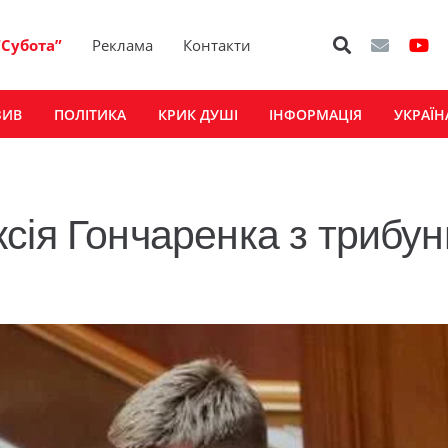
“Субота”
Реклама
Контакти
ЗИВ
ПОЛІТИКА
КРИК ДУШІ
ІНФОРМАЦІЯ
УКРАЇН
сія Гончаренка з трибун