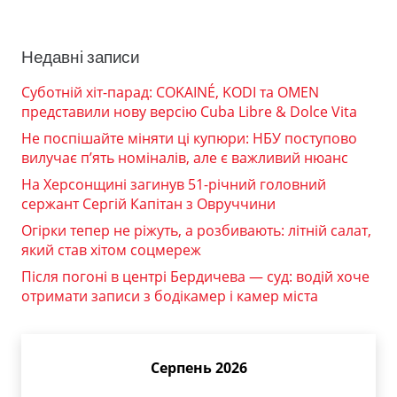
Недавні записи
Суботній хіт-парад: COKAINÉ, KODI та OMEN
представили нову версію Cuba Libre & Dolce Vita
Не поспішайте міняти ці купюри: НБУ поступово
вилучає п’ять номіналів, але є важливий нюанс
На Херсонщині загинув 51-річний головний
сержант Сергій Капітан з Овруччини
Огірки тепер не ріжуть, а розбивають: літній салат,
який став хітом соцмереж
Після погоні в центрі Бердичева — суд: водій хоче
отримати записи з бодікамер і камер міста
Серпень 2026