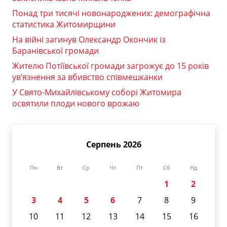
Понад три тисячі новонароджених: демографічна
статистика Житомирщини
На війні загинув Олександр Окончик із
Баранівської громади
Жителю Потіївської громади загрожує до 15 років
ув’язнення за вбивство співмешканки
У Свято-Михайлівському соборі Житомира
освятили плоди нового врожаю
Серпень 2026
Пн
Вт
Ср
Чт
Пт
Сб
Нд
1
2
3
4
5
6
7
8
9
10
11
12
13
14
15
16