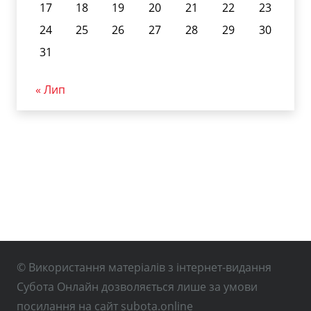
17
18
19
20
21
22
23
24
25
26
27
28
29
30
31
« Лип
© Використання матеріалів з інтернет-видання
Субота Онлайн дозволяється лише за умови
посилання на сайт subota.online