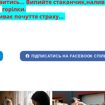
авитись… Випийте стаканчик,налив
горілки.
иває почуття страху…
ПІДПИСАТИСЬ НА FACEBOOK СПІЛ