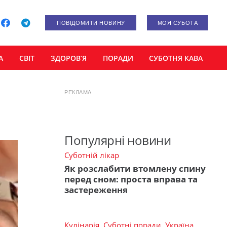
ПОВІДОМИТИ НОВИНУ
МОЯ СУБОТА
А
СВІТ
ЗДОРОВ’Я
ПОРАДИ
СУБОТНЯ КАВА
РЕКЛАМА
Популярні новини
Суботній лікар
Як розслабити втомлену спину
перед сном: проста вправа та
застереження
Кулінарія
,
Суботні поради
,
Україна