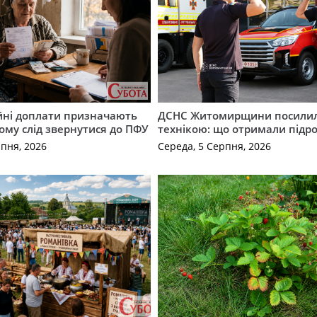
ійні доплати призначають
ДСНС Житомирщини посили
кому слід звернутися до ПФУ
технікою: що отримали підро
рпня, 2026
Середа, 5 Серпня, 2026