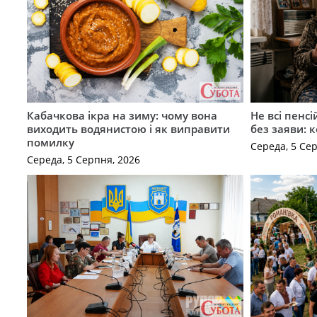
Кабачкова ікра на зиму: чому вона
Не всі пенс
виходить водянистою і як виправити
без заяви: 
помилку
Середа, 5 Се
Середа, 5 Серпня, 2026