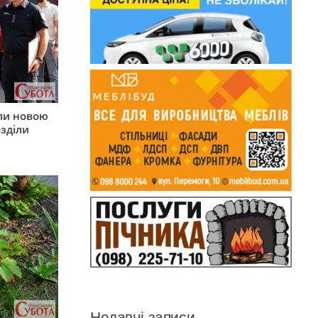
ли новою
зділи
Недавні записи