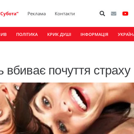
“Субота”
Реклама
Контакти
ЗИВ
ПОЛІТИКА
КРИК ДУШІ
ІНФОРМАЦІЯ
УКРАЇН
ь вбиває почуття страху