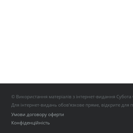
© Використання матеріалів з інтернет-видання Субота 
Для інтернет-видань обов’язкове пряме, відкрите для 
Умови договору оферти
Конфіденційність