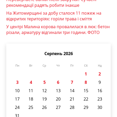
рекомендації радять робити інакше
На Житомирщині за добу сталося 11 пожеж на
відкритих територіях: горіли трава і сміття
У центрі Малина корова провалилася в люк: бетон
різали, арматуру відгинали три години. ФОТО
Серпень 2026
Пн
Вт
Ср
Чт
Пт
Сб
Нд
1
2
3
4
5
6
7
8
9
10
11
12
13
14
15
16
17
18
19
20
21
22
23
24
25
26
27
28
29
30
31