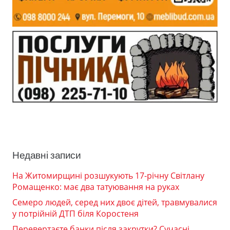
Недавні записи
На Житомирщині розшукують 17-річну Світлану
Ромащенко: має два татуювання на руках
Семеро людей, серед них двоє дітей, травмувалися
у потрійній ДТП біля Коростеня
Перевертаєте банки після закрутки? Сучасні