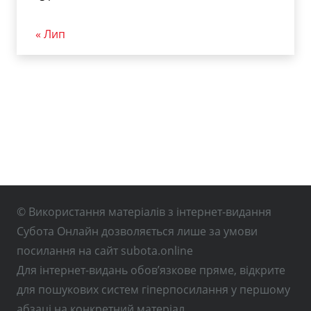
« Лип
© Використання матеріалів з інтернет-видання
Субота Онлайн дозволяється лише за умови
посилання на сайт subota.online
Для інтернет-видань обов’язкове пряме, відкрите
для пошукових систем гіперпосилання у першому
абзаці на конкретний матеріал.