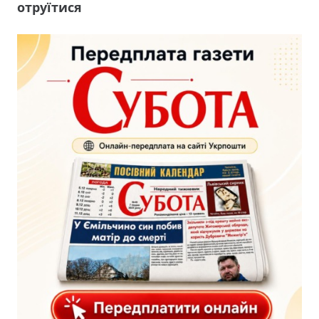
отруїтися