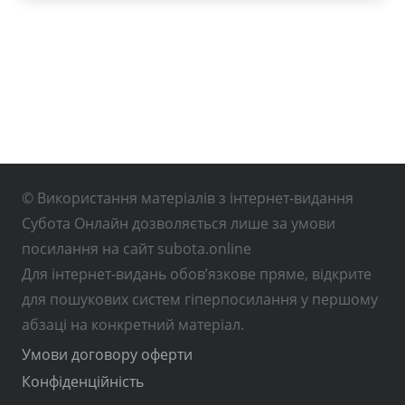
© Використання матеріалів з інтернет-видання
Субота Онлайн дозволяється лише за умови
посилання на сайт subota.online
Для інтернет-видань обов’язкове пряме, відкрите
для пошукових систем гіперпосилання у першому
абзаці на конкретний матеріал.
Умови договору оферти
Конфіденційність