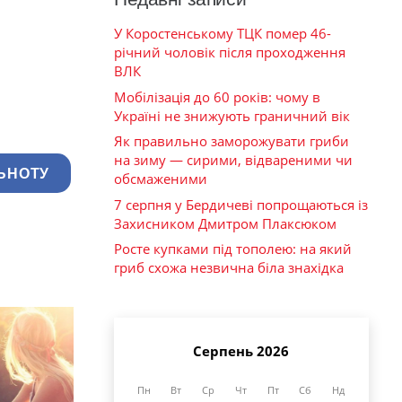
У Коростенському ТЦК помер 46-
річний чоловік після проходження
ВЛК
Мобілізація до 60 років: чому в
Україні не знижують граничний вік
Як правильно заморожувати гриби
на зиму — сирими, відвареними чи
ЬНОТУ
обсмаженими
7 серпня у Бердичеві попрощаються із
Захисником Дмитром Плаксюком
Росте купками під тополею: на який
гриб схожа незвична біла знахідка
Серпень 2026
Пн
Вт
Ср
Чт
Пт
Сб
Нд