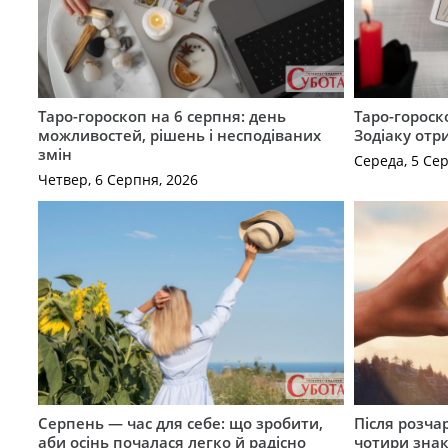
Таро-гороскоп на 6 серпня: день
Таро-гороск
можливостей, рішень і несподіваних
Зодіаку отр
змін
Середа, 5 Се
Четвер, 6 Серпня, 2026
Серпень — час для себе: що зробити,
Після розча
аби осінь почалася легко й радісно
чотири знак