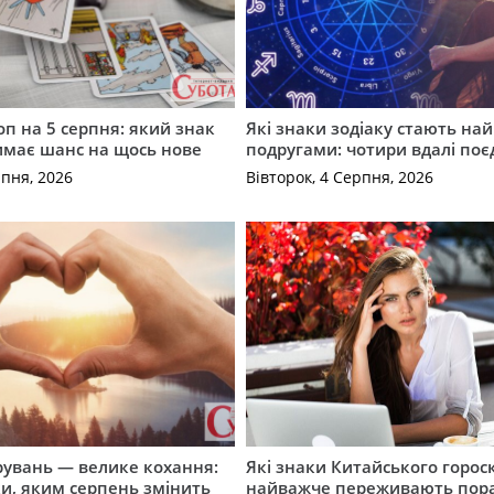
оп на 5 серпня: який знак
Які знаки зодіаку стають н
имає шанс на щось нове
подругами: чотири вдалі по
рпня, 2026
Вівторок, 4 Серпня, 2026
рувань — велике кохання:
Які знаки Китайського горос
и, яким серпень змінить
найважче переживають пор