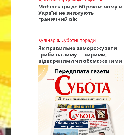
Мобілізація до 60 років: чому в
Україні не знижують
граничний вік
Кулінарія
,
Суботні поради
Як правильно заморожувати
гриби на зиму — сирими,
відвареними чи обсмаженими