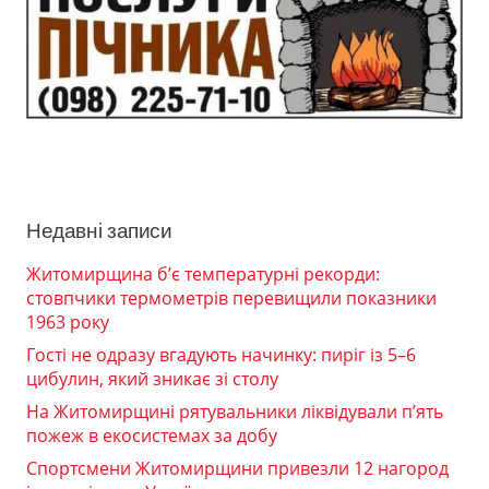
Недавні записи
Житомирщина б’є температурні рекорди:
стовпчики термометрів перевищили показники
1963 року
Гості не одразу вгадують начинку: пиріг із 5–6
цибулин, який зникає зі столу
На Житомирщині рятувальники ліквідували п’ять
пожеж в екосистемах за добу
Спортсмени Житомирщини привезли 12 нагород