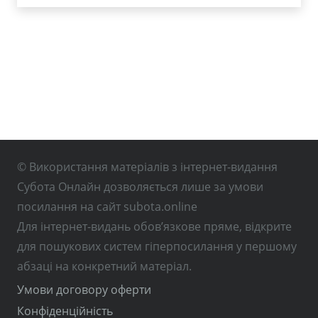
© Використання матеріалів з інтернет-видання
Субота Онлайн дозволяється лише за умови
посилання на сайт subota.online
Для інтернет-видань обов’язкове пряме, відкрите
для пошукових систем гіперпосилання у першому
абзаці на конкретний матеріал.
Умови договору оферти
Конфіденційність