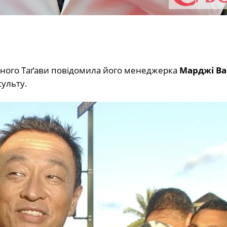
ічного Таґави повідомила його менеджерка
Марджі В
сульту.