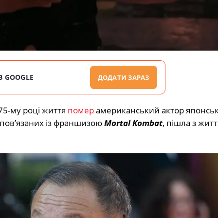
В GOOGLE
ДОДАТИ ЗАРАЗ
75-му році життя
помер
американський актор японсь
в, пов’язаних із франшизою
Mortal Kombat
, пішла з житт