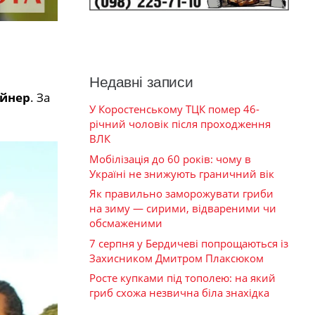
Недавні записи
айнер
. За
У Коростенському ТЦК помер 46-
річний чоловік після проходження
ВЛК
Мобілізація до 60 років: чому в
Україні не знижують граничний вік
Як правильно заморожувати гриби
на зиму — сирими, відвареними чи
обсмаженими
7 серпня у Бердичеві попрощаються із
Захисником Дмитром Плаксюком
Росте купками під тополею: на який
гриб схожа незвична біла знахідка