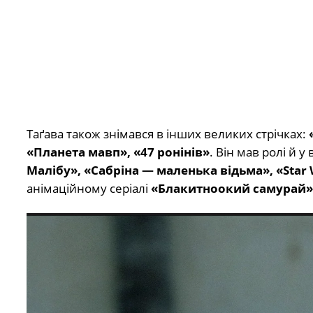
Таґава також знімався в інших великих стрічках:
«Планета мавп», «47 ронінів»
. Він мав ролі й у
Малібу», «Сабріна — маленька відьма», «Star 
анімаційному серіалі
«Блакитноокий самурай»