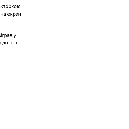
 акторкою
 на екрані
зіграв у
до цієї