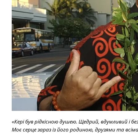
«Кері був рідкісною душею. Щедрий, вдумливий і 
Моє серце зараз із його родиною, друзями та всіма