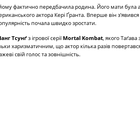
ру йому фактично передбачила родина. Його мати була
мериканського актора Кері Ґранта. Вперше він з’явився
 популярність почала швидко зростати.
анг Тсунґ
з ігрової серії
Mortal Kombat
, якого Таґава 
льки харизматичним, що актор кілька разів повертався 
жеві свій голос та зовнішність.