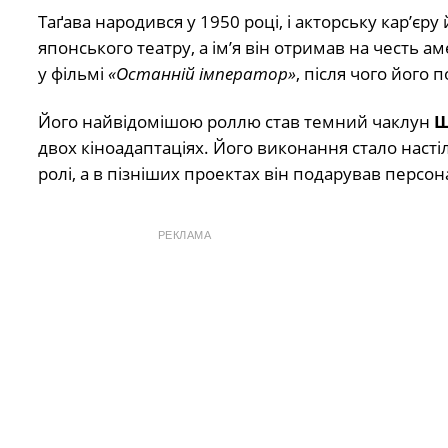
Таґава народився у 1950 році, і акторську кар’є
японського театру, а ім’я він отримав на честь а
у фільмі
«Останній імператор»
, після чого його
Його найвідомішою роллю став темний чаклун
Ш
двох кіноадаптаціях. Його виконання стало насті
ролі, а в пізніших проектах він подарував персона
РЕКЛАМА