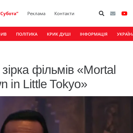
“Субота”
Реклама
Контакти
ЗИВ
ПОЛІТИКА
КРИК ДУШІ
ІНФОРМАЦІЯ
УКРАЇН
зірка фільмів «Mortal
in Little Tokyo»