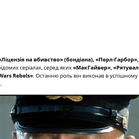
«Ліцензія на вбивство» (бондіана), «Перл-Гарбор»,
 відомих серіалах, серед яких
«МакГайвер», «Рятува
Wars Rebels»
. Останню роль він виконав в успішному
.