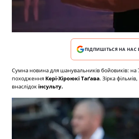
ПІДПИШІТЬСЯ НА НАС 
Сумна новина для шанувальників бойовиків: на 
походження
Кері-Хіроюкі Таґава
. Зірка фільмі
внаслідок
інсульту.