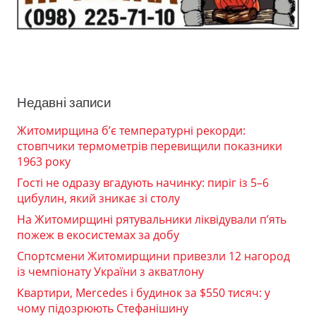
Недавні записи
Житомирщина б’є температурні рекорди:
стовпчики термометрів перевищили показники
1963 року
Гості не одразу вгадують начинку: пиріг із 5–6
цибулин, який зникає зі столу
На Житомирщині рятувальники ліквідували п’ять
пожеж в екосистемах за добу
Спортсмени Житомирщини привезли 12 нагород
із чемпіонату України з акватлону
Квартири, Mercedes і будинок за $550 тисяч: у
чому підозрюють Стефанішину