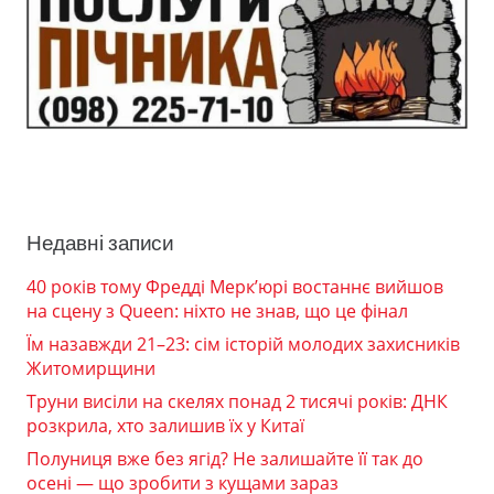
Недавні записи
40 років тому Фредді Мерк’юрі востаннє вийшов
на сцену з Queen: ніхто не знав, що це фінал
Їм назавжди 21–23: сім історій молодих захисників
Житомирщини
Труни висіли на скелях понад 2 тисячі років: ДНК
розкрила, хто залишив їх у Китаї
Полуниця вже без ягід? Не залишайте її так до
осені — що зробити з кущами зараз