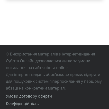
© Використання матеріалів з інтернет-видання
Субота Онлайн дозволяється лише за умови
посилання на сайт subota.online
Для інтернет-видань обов’язкове пряме, відкрите
для пошукових систем гіперпосилання у першому
абзаці на конкретний матеріал.
Умови договору оферти
Конфіденційність