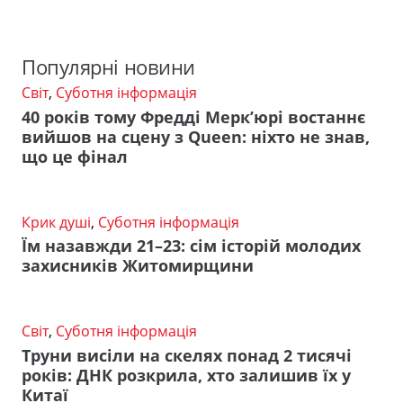
Популярні новини
Світ
,
Суботня інформація
40 років тому Фредді Мерк’юрі востаннє
вийшов на сцену з Queen: ніхто не знав,
що це фінал
Крик душі
,
Суботня інформація
Їм назавжди 21–23: сім історій молодих
захисників Житомирщини
Світ
,
Суботня інформація
Труни висіли на скелях понад 2 тисячі
років: ДНК розкрила, хто залишив їх у
Китаї