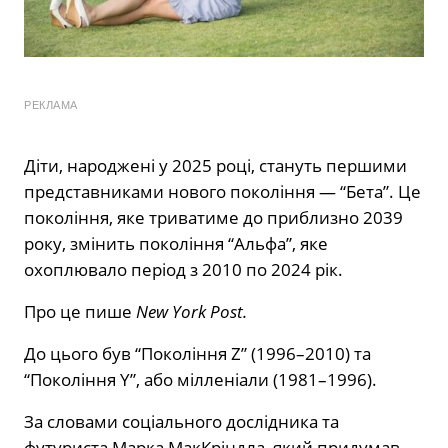
РЕКЛАМА
Діти, народжені у 2025 році, стануть першими
представниками нового покоління — “Бета”. Це
покоління, яке триватиме до приблизно 2039
року, змінить покоління “Альфа”, яке
охоплювало період з 2010 по 2024 рік.
Про це
пише
New York Post.
До цього був “Покоління Z” (1996–2010) та
“Покоління Y”, або мілленіали (1981–1996).
За словами соціального дослідника та
футуриста Марка МакКріндла, який придумав