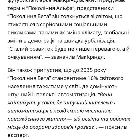
термін “Покоління Альфа”, представники
“Покоління Бета” зіштовхнуться зі світом, що
стикається з серйозними соціальними
викликами, такими як зміна клімату, глобальні
зміни в демографії та швидка урбанізація.
“Сталий розвиток буде не лише перевагою, а й
очікуванням”, — зазначив МакКріндл.
Він також припустив, що до 2035 року
“Покоління Бета” становитиме 16% світового
населення та житиме у світі, де домінують
штучний інтелект і автоматизація.
“Вони
житимуть у світі, де штучний інтелект і
автоматизація є невід’ємною частиною
повсякденного життя — від освіти та робочих
місць до охорони здоров’я і розваг”,
— пояснив
експерт.