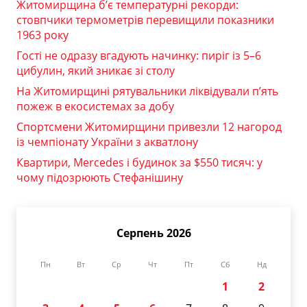
Житомирщина б’є температурні рекорди:
стовпчики термометрів перевищили показники
1963 року
Гості не одразу вгадують начинку: пиріг із 5–6
цибулин, який зникає зі столу
На Житомирщині рятувальники ліквідували п’ять
пожеж в екосистемах за добу
Спортсмени Житомирщини привезли 12 нагород
із чемпіонату України з акватлону
Квартири, Mercedes і будинок за $550 тисяч: у
чому підозрюють Стефанішину
Серпень 2026
Пн
Вт
Ср
Чт
Пт
Сб
Нд
1
2