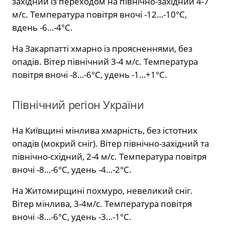
західний із переходом на північно-західний 4-7
м/с. Температура повітря вночі -12…-10°С,
вдень -6…-4°С.
На Закарпатті хмарно із проясненнями, без
опадів. Вітер північний 3-4 м/с. Температура
повітря вночі -8…-6°С, удень -1…+1°С.
Північний регіон України
На Київщині мінлива хмарність, без істотних
опадів (мокрий сніг). Вітер північно-західний та
північно-східний, 2-4 м/с. Температура повітря
вночі -8…-6°С, удень -4…-2°С.
На Житомирщині похмуро, невеликий сніг.
Вітер мінлива, 3-4м/с. Температура повітря
вночі -8…-6°С, удень -3…-1°С.