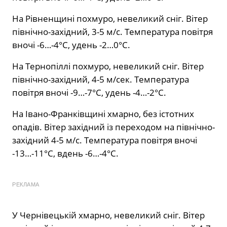
На Рівненщині похмуро, невеликий сніг. Вітер
північно-західний, 3-5 м/с. Температура повітря
вночі -6…-4°С, удень -2…0°С.
На Тернопіллі похмуро, невеликий сніг. Вітер
північно-західний, 4-5 м/сек. Температура
повітря вночі -9…-7°С, удень -4…-2°С.
На Івано-Франківщині хмарно, без істотних
опадів. Вітер західний із переходом на північно-
західний 4-5 м/с. Температура повітря вночі
-13…-11°С, вдень -6…-4°С.
РЕКЛАМА
У Чернівецькій хмарно, невеликий сніг. Вітер