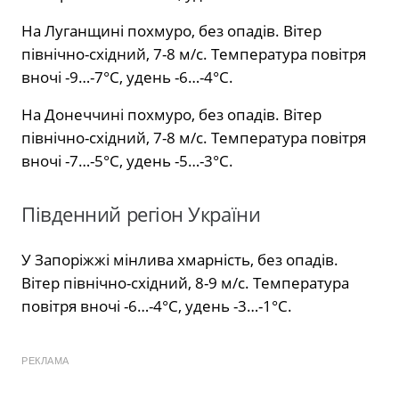
На Луганщині похмуро, без опадів. Вітер
північно-східний, 7-8 м/с. Температура повітря
вночі -9…-7°С, удень -6…-4°С.
На Донеччині похмуро, без опадів. Вітер
північно-східний, 7-8 м/с. Температура повітря
вночі -7…-5°С, удень -5…-3°С.
Південний регіон України
У Запоріжжі мінлива хмарність, без опадів.
Вітер північно-східний, 8-9 м/с. Температура
повітря вночі -6…-4°С, удень -3…-1°С.
РЕКЛАМА