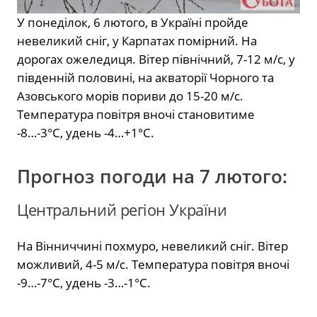
У понеділок, 6 лютого, в Україні пройде
невеликий сніг, у Карпатах помірний. На
дорогах ожеледиця. Вітер північний, 7-12 м/с, у
південній половині, на акваторії Чорного та
Азовського морів пориви до 15-20 м/с.
Температура повітря вночі становитиме
-8…-3°С, удень -4…+1°С.
Прогноз погоди на 7 лютого:
Центральний регіон України
На Вінниччині похмуро, невеликий сніг. Вітер
можливий, 4-5 м/с. Температура повітря вночі
-9…-7°С, удень -3…-1°С.