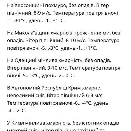
На Херсонщині похмуро, без опадів. Вітер
північний, 8-9 м/с. Температура повітря вночі
-1…+1°С, удень -1…+1°С.
На Миколаївщині хмарно з проясненнями, без
опадів. Вітер північний, 8-10 м/с. Температура
повітря вночі -5…-3°С, удень -1…+1°С.
На Одещині мінлива хмарність, без опадів.
Вітер північний, 9-10 м/с. Температура повітря
вночі -5…-3°С, удень -2…0°С.
В Автономній Республіці Крим хмарно,
невеликий сніг. Вітер північний 6-8 м/с.
Температура повітря вночі -6…-4°С, удень
-4…-2°С.
У Києві мінлива хмарність, без істотних опадів
(мокрий сніг). Вітер північно-західний та