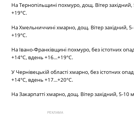
На Тернопільщині похмуро, дощ. Вітер західний, 
+19°С.
На Хмельниччині хмарно, дощ. Вітер західний, 5
+19°С.
На Івано-Франківщині похмуро, без істотних опаді
+14°С, вдень +16…+19°С.
У Чернівецькій області хмарно, без істотних опад
+14°С, вдень +17…+20°С.
На Закарпатті хмарно, дощ. Вітер західний, 5-10
РЕКЛАМА