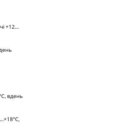
чі +12…
вдень
°С, вдень
5…+18°С,