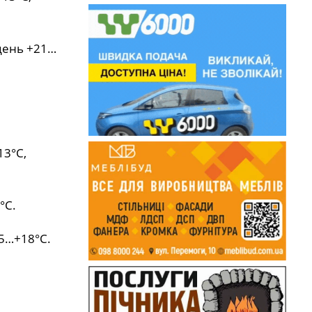
вдень +21…
13°С,
°С.
15…+18°С.