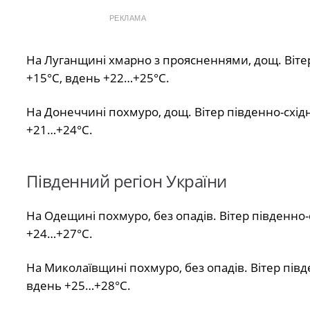
РЕКЛАМА
На Луганщині хмарно з проясненнями, дощ. Вітер
+15°С, вдень +22…+25°С.
На Донеччині похмуро, дощ. Вітер південно-східн
+21…+24°С.
Південний регіон України
На Одещині похмуро, без опадів. Вітер південно-
+24…+27°С.
На Миколаївщині похмуро, без опадів. Вітер півд
вдень +25…+28°С.