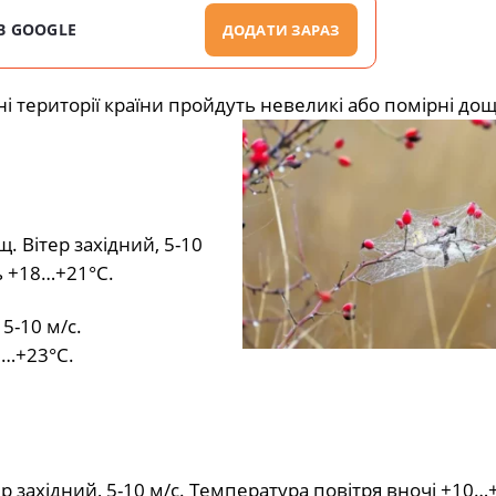
В GOOGLE
ДОДАТИ ЗАРАЗ
і території країни пройдуть невеликі або помірні дощ
. Вітер західний, 5-10
ь +18…+21°С.
5-10 м/с.
0…+23°С.
р західний, 5-10 м/с. Температура повітря вночі +10…