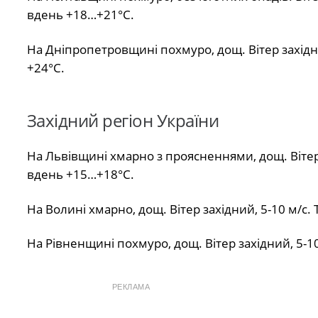
вдень +18…+21°С.
На Дніпропетровщині похмуро, дощ. Вітер західн
+24°С.
Західний регіон України
На Львівщині хмарно з проясненнями, дощ. Вітер 
вдень +15…+18°С.
На Волині хмарно, дощ. Вітер західний, 5-10 м/с
На Рівненщині похмуро, дощ. Вітер західний, 5-1
РЕКЛАМА