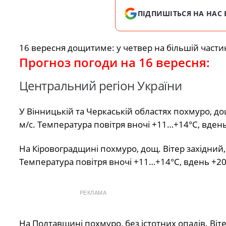
ПІДПИШІТЬСЯ НА НАС 
16 вересня дощитиме: у четвер на більшій частин
Прогноз погоди на 16 вересня:
Центральний регіон України
У Вінницькій та Черкаській областях похмуро, дощ
м/с. Температура повітря вночі +11…+14°С, вден
На Кіровоградщині похмуро, дощ. Вітер західний, 
Температура повітря вночі +11…+14°С, вдень +2
РЕКЛАМА
На Полтавщині похмуро, без істотних опадів. Віте