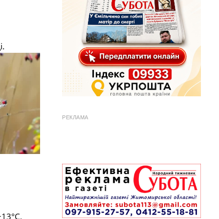
і.
РЕКЛАМА
+13°С,