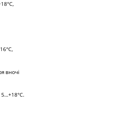
+18°С,
16°С,
ря вночі
+15…+18°С.