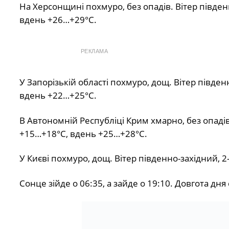
На Херсонщині похмуро, без опадів. Вітер півден
вдень +26…+29°С.
РЕКЛАМА
У Запорізькій області похмуро, дощ. Вітер півден
вдень +22…+25°С.
В Автономній Республіці Крим хмарно, без опадів.
+15…+18°С, вдень +25…+28°С.
У Києві похмуро, дощ. Вітер південно-західний, 
Сонце зійде о 06:35, а зайде о 19:10. Довгота дня