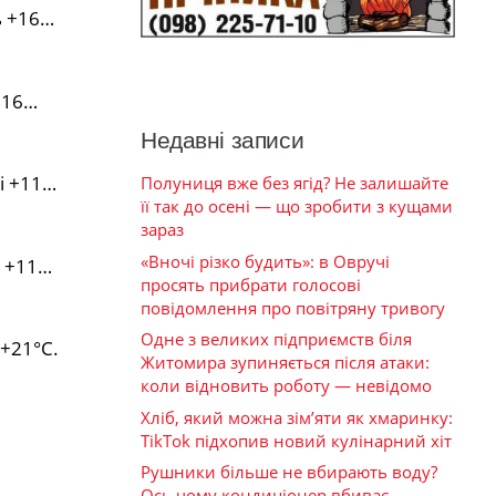
ь +16…
+16…
Недавні записи
і +11…
Полуниця вже без ягід? Не залишайте
її так до осені — що зробити з кущами
зараз
«Вночі різко будить»: в Овручі
і +11…
просять прибрати голосові
повідомлення про повітряну тривогу
Одне з великих підприємств біля
…+21°С.
Житомира зупиняється після атаки:
коли відновить роботу — невідомо
Хліб, який можна зім’яти як хмаринку:
TikTok підхопив новий кулінарний хіт
Рушники більше не вбирають воду?
Ось чому кондиціонер вбиває