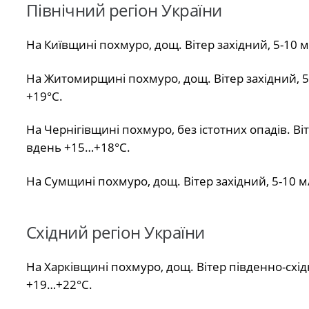
Північний регіон України
На Київщині похмуро, дощ. Вітер західний, 5-10 
На Житомирщині похмуро, дощ. Вітер західний, 5
+19°С.
На Чернігівщині похмуро, без істотних опадів. Ві
вдень +15…+18°С.
На Сумщині похмуро, дощ. Вітер західний, 5-10 м
Східний регіон України
На Харківщині похмуро, дощ. Вітер південно-схід
+19…+22°С.