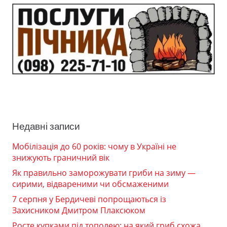
Недавні записи
Мобілізація до 60 років: чому в Україні не
знижують граничний вік
Як правильно заморожувати гриби на зиму —
сирими, відвареними чи обсмаженими
7 серпня у Бердичеві попрощаються із
Захисником Дмитром Плаксюком
Росте купками під тополею: на який гриб схожа