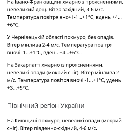
На Івано-Франківщині хмарно з проясненнями,
невеликий дощ. Вітер західний, 3-6 м/с.
Температура повітря вночі -1…+1°С, вдень +4…
+6°С.
У Чернівецькій області похмуро, без опадів.
Вітер мінлива 2-4 м/с. Температура повітря
вночі -1…+1°С, вдень +4…+6°С.
На Закарпатті хмарно із проясненнями,
невеликі опади (мокрий сніг). Вітер мінлива 2
м/с. Температура повітря вночі -1…+1°С, удень
+3…+5°С.
Північний регіон України
На Київщині похмуро, невеликі опади (мокрий
сніг). Вітер південно-східний, 4-6 м/с.