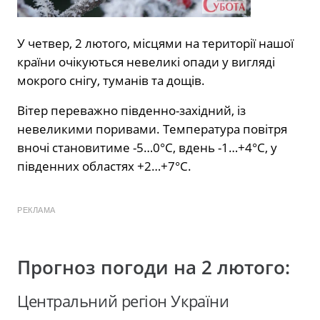
У четвер, 2 лютого, місцями на території нашої
країни очікуються невеликі опади у вигляді
мокрого снігу, туманів та дощів.
Вітер переважно південно-західний, із
невеликими поривами. Температура повітря
вночі становитиме -5…0°С, вдень -1…+4°С, у
південних областях +2…+7°С.
РЕКЛАМА
Прогноз погоди на 2 лютого:
Центральний регіон України