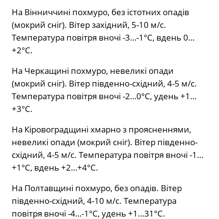
На Вінниччині похмуро, без істотних опадів
(мокрий сніг). Вітер західний, 5-10 м/с.
Температура повітря вночі -3…-1°С, вдень 0…
+2°С.
На Черкащині похмуро, невеликі опади
(мокрий сніг). Вітер південно-східний, 4-5 м/с.
Температура повітря вночі -2…0°С, удень +1…
+3°С.
На Кіровоградщині хмарно з проясненнями,
невеликі опади (мокрий сніг). Вітер південно-
східний, 4-5 м/с. Температура повітря вночі -1…
+1°С, вдень +2…+4°С.
На Полтавщині похмуро, без опадів. Вітер
південно-східний, 4-10 м/с. Температура
повітря вночі -4…-1°С, удень +1…31°С.