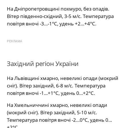
На Дніпропетровщині похмуро, без опадів.
Вітер південно-східний, 3-5 м/с. Температура
повітря вночі -3…-1°С, удень +2…+4°С.
РЕКЛАМА
Західний регіон України
На Львівщині хмарно, невеликі опади (мокрий
сніг). Вітер західний, 6-8 м/с. Температура
повітря вночі -1…+1°С, удень 0…+2°С.
На Хмельниччині хмарно, невеликі опади
(мокрий сніг). Вітер західний, 5-10 м/с.
Температура повітря вночі -2…0°С, удень 0…
+2°С.