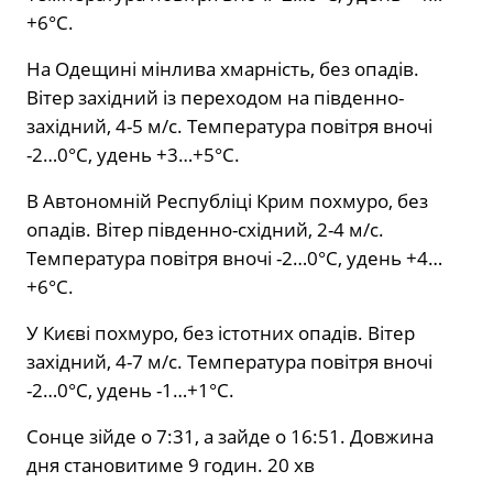
+6°С.
На Одещині мінлива хмарність, без опадів.
Вітер західний із переходом на південно-
західний, 4-5 м/с. Температура повітря вночі
-2…0°С, удень +3…+5°С.
В Автономній Республіці Крим похмуро, без
опадів. Вітер південно-східний, 2-4 м/с.
Температура повітря вночі -2…0°С, удень +4…
+6°С.
У Києві похмуро, без істотних опадів. Вітер
західний, 4-7 м/с. Температура повітря вночі
-2…0°С, удень -1…+1°С.
Сонце зійде о 7:31, а зайде о 16:51. Довжина
дня становитиме 9 годин. 20 хв