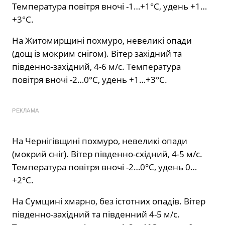
Температура повітря вночі -1…+1°С, удень +1…
+3°С.
На Житомирщині похмуро, невеликі опади
(дощ із мокрим снігом). Вітер західний та
південно-західний, 4-6 м/с. Температура
повітря вночі -2…0°С, удень +1…+3°С.
РЕКЛАМА
На Чернігівщині похмуро, невеликі опади
(мокрий сніг). Вітер південно-східний, 4-5 м/с.
Температура повітря вночі -2…0°С, удень 0…
+2°С.
На Сумщині хмарно, без істотних опадів. Вітер
південно-західний та південний 4-5 м/с.