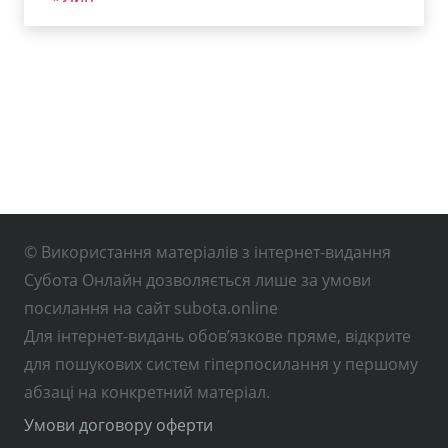
© Використання матеріалів з інтернет-видання
Субота Онлайн дозволяється лише за умови
посилання на сайт subota.online
Для інтернет-видань обов’язкове пряме, відкрите
для пошукових систем гіперпосилання у першому
абзаці на конкретний матеріал.
Умови договору оферти