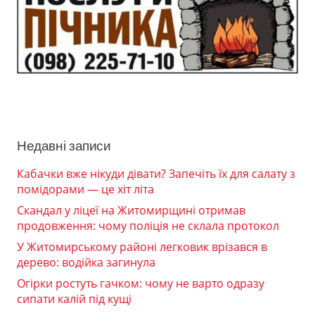
Недавні записи
Кабачки вже нікуди дівати? Запечіть їх для салату з
помідорами — це хіт літа
Скандал у ліцеї на Житомирщині отримав
продовження: чому поліція не склала протокол
У Житомирському районі легковик врізався в
дерево: водійка загинула
Огірки ростуть гачком: чому не варто одразу
сипати калій під кущі