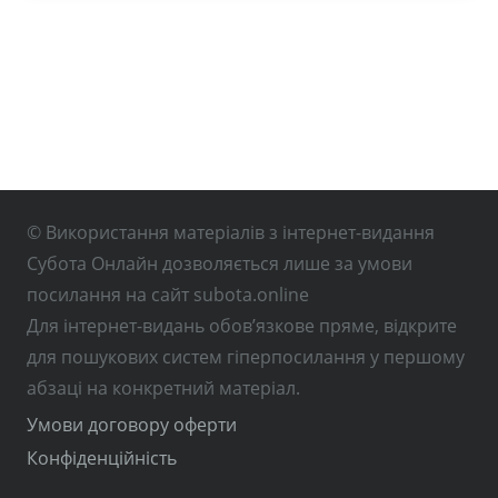
© Використання матеріалів з інтернет-видання
Субота Онлайн дозволяється лише за умови
посилання на сайт subota.online
Для інтернет-видань обов’язкове пряме, відкрите
для пошукових систем гіперпосилання у першому
абзаці на конкретний матеріал.
Умови договору оферти
Конфіденційність