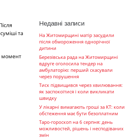
Недавні записи
Після
суміші та
На Житомирщині матір засудили
після обмороження однорічної
дитини
й момент
Березівська рада на Житомирщині
вдруге оголосила тендер на
амбулаторію: перший скасували
через порушення
Тиск підвищився через хвилювання:
як заспокоїтися і коли викликати
швидку
У лікарні вимагають гроші за КТ: коли
обстеження має бути безоплатним
Таро-гороскоп на 6 серпня: день
можливостей, рішень і несподіваних
змін