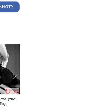
ЬНОТУ
стецтво:
Енді