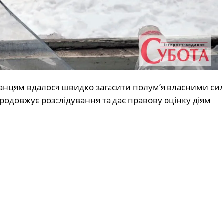
анцям вдалося швидко загасити полум’я власними си
родовжує розслідування та дає правову оцінку діям