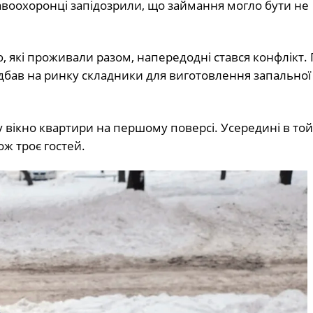
правоохоронці запідозрили, що займання могло бути не
, які проживали разом, напередодні стався конфлікт. 
дбав на ринку складники для виготовлення запальної 
 вікно квартири на першому поверсі. Усередині в то
ож троє гостей.