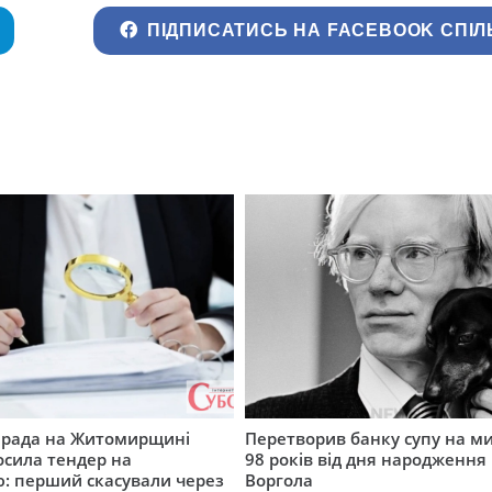
ПІДПИСАТИСЬ НА FACEBOOK СПІЛ
а рада на Житомирщині
Перетворив банку супу на ми
осила тендер на
98 років від дня народження 
: перший скасували через
Воргола