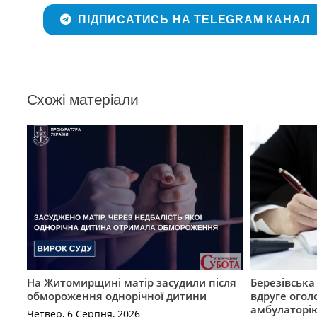
ПІДПИСАТИСЬ НА TELEGRAM КАНАЛ
Схожі матеріали
На Житомирщині матір засудили після
Березівськ
обмороження однорічної дитини
вдруге огол
амбулаторію
Четвер, 6 Серпня, 2026