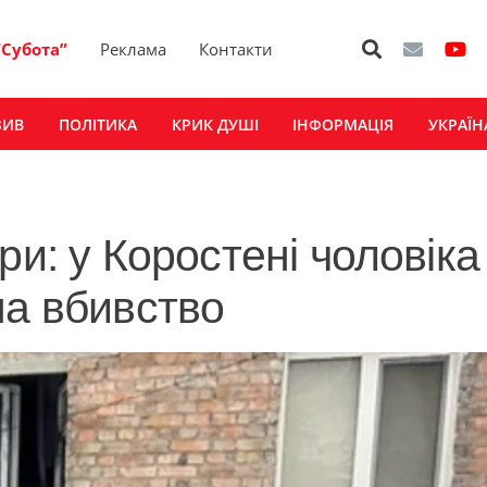
“Субота”
Реклама
Контакти
ЗИВ
ПОЛІТИКА
КРИК ДУШІ
ІНФОРМАЦІЯ
УКРАЇН
ри: у Коростені чоловіка
на вбивство