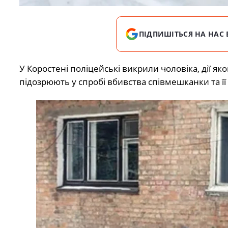
ПІДПИШІТЬСЯ НА НАС 
У Коростені поліцейські викрили чоловіка, дії як
підозрюють у спробі вбивства співмешканки та ї