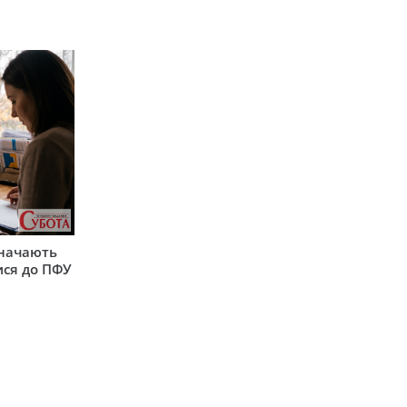
значають
ися до ПФУ