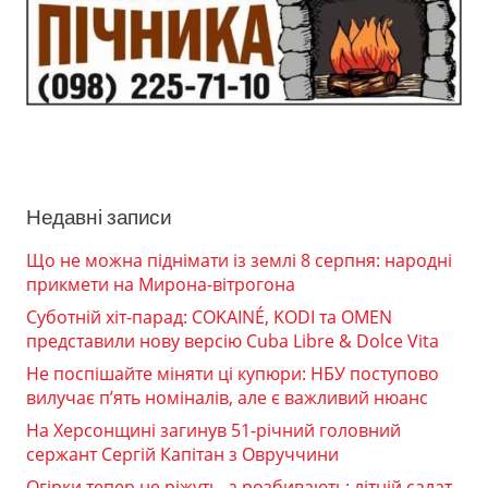
Недавні записи
Що не можна піднімати із землі 8 серпня: народні
прикмети на Мирона-вітрогона
Суботній хіт-парад: COKAINÉ, KODI та OMEN
представили нову версію Cuba Libre & Dolce Vita
Не поспішайте міняти ці купюри: НБУ поступово
вилучає п’ять номіналів, але є важливий нюанс
На Херсонщині загинув 51-річний головний
сержант Сергій Капітан з Овруччини
Огірки тепер не ріжуть, а розбивають: літній салат,