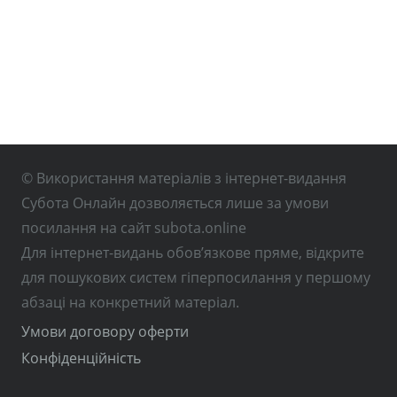
© Використання матеріалів з інтернет-видання
Субота Онлайн дозволяється лише за умови
посилання на сайт subota.online
Для інтернет-видань обов’язкове пряме, відкрите
для пошукових систем гіперпосилання у першому
абзаці на конкретний матеріал.
Умови договору оферти
Конфіденційність