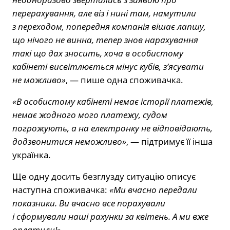
перерахування, але віз і нині там, намутили
з переходом, попередня компанія вішає лапшу,
що нічого не винна, тепер знов нарахування
такі що дах зносить, хоча в особистому
кабінеті висвітлюється мінус кубів, зʼясувати
не можливо»
, — пише одна споживачка.
«В особистому кабінеті немає історії платежів,
немає жодного мого платежу, судом
погрожують, а на електронку не відповідають,
додзвонитися неможливо»
, — підтримує її інша
українка.
Ще одну досить безглузду ситуацію описує
наступна споживачка:
«Ми вчасно передали
показники. Ви вчасно все порахували
і сформували наші рахунки за квітень. А ми вже
оплатили!»