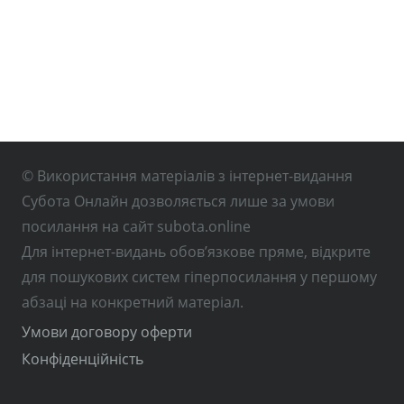
© Використання матеріалів з інтернет-видання
Субота Онлайн дозволяється лише за умови
посилання на сайт subota.online
Для інтернет-видань обов’язкове пряме, відкрите
для пошукових систем гіперпосилання у першому
абзаці на конкретний матеріал.
Умови договору оферти
Конфіденційність