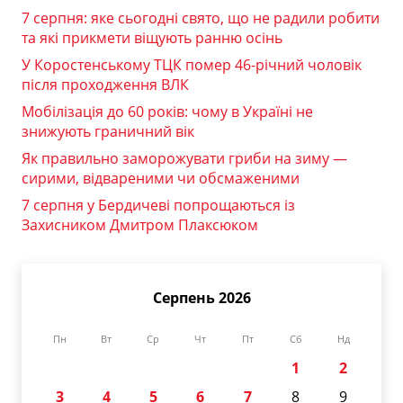
7 серпня: яке сьогодні свято, що не радили робити
та які прикмети віщують ранню осінь
У Коростенському ТЦК помер 46-річний чоловік
після проходження ВЛК
Мобілізація до 60 років: чому в Україні не
знижують граничний вік
Як правильно заморожувати гриби на зиму —
сирими, відвареними чи обсмаженими
7 серпня у Бердичеві попрощаються із
Захисником Дмитром Плаксюком
Серпень 2026
Пн
Вт
Ср
Чт
Пт
Сб
Нд
1
2
3
4
5
6
7
8
9