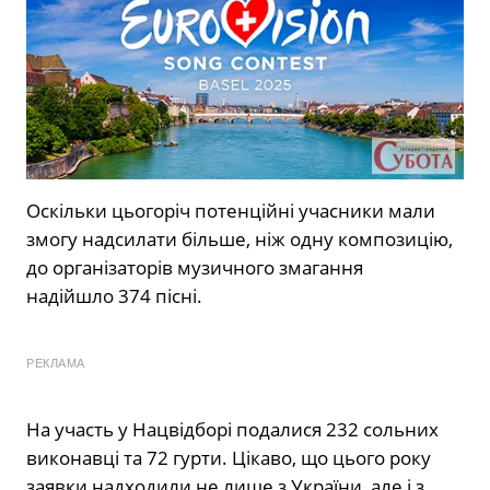
Оскільки цьогоріч потенційні учасники мали
змогу надсилати більше, ніж одну композицію,
до організаторів музичного змагання
надійшло
374 пісні.
РЕКЛАМА
На участь у Нацвідборі подалися 232 сольних
виконавці та 72 гурти. Цікаво, що цього року
заявки надходили не лише з України, але і з