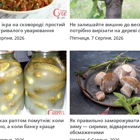
ікра на сковороді: простий
Не залишайте вишню до вес
 тривалого уварювання
потрібно вирізати на дереві 
ерпня, 2026
П’ятниця, 7 Серпня, 2026
ірках раптом помутнів: коли
Як правильно заморожувати
о, а коли банку краще
зиму — сирими, відвареними
обсмаженими
ерпня, 2026
Четвер, 6 Серпня, 2026