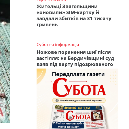
Жительці Звягельщини
«оновили» SIM-картку й
завдали збитків на 31 тисячу
гривень
Суботня інформація
Ножове поранення шиї після
застілля: на Бердичівщині суд
взяв під варту підозрюваного