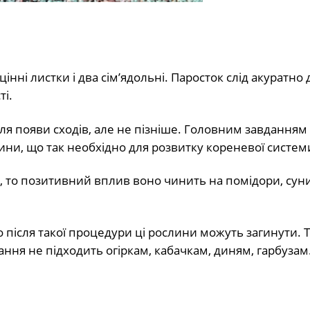
нні листки і два сім’ядольні. Паросток слід акуратно д
ті.
сля появи сходів, але не пізніше. Головним завданням
ни, що так необхідно для розвитку кореневої систем
я, то позитивний вплив воно чинить на помідори, сун
після такої процедури ці рослини можуть загинути. Т
ання не підходить огіркам, кабачкам, диням, гарбузам