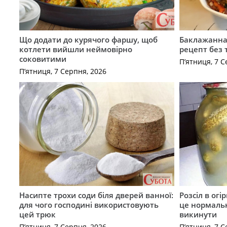
Що додати до курячого фаршу, щоб
Баклажанна 
котлети вийшли неймовірно
рецепт без
соковитими
П’ятниця, 7 С
П’ятниця, 7 Серпня, 2026
Насипте трохи соди біля дверей ванної:
Розсіл в ог
для чого господині використовують
це нормальн
цей трюк
викинути
П’ятниця, 7 Серпня, 2026
П’ятниця, 7 С