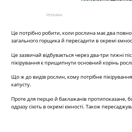
РЕКЛАМА
Це потрібно робити, коли рослина має два повноці
загального горщика й пересадити в окремі ємнос
Це зазвичай відбувається через два-три тижні пі
пікірування є прищипнути основний корінь росли
Що ж до видів рослин, кому потрібне пікіруванн
капусту.
Проте для перцю й баклажанів протипоказане, бо 
одразу сіють в окремі ємності. Також пересаджув