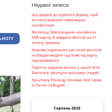
Недавні записи
Що додати до курячого фаршу, щоб
котлети вийшли неймовірно
соковитими
Жительці Звягельщини «оновили»
SIM-картку й завдали збитків на 31
ЬНОТУ
тисячу гривень
Ножове поранення шиї після застілля:
на Бердичівщині суд взяв під варту
підозрюваного
Підліток відкрив вогонь у школі біля
Бангкока: загинули восьмеро людей
Кріштіану Роналду показав свій гараж
із Ferrari та Bugatti
Серпень 2026