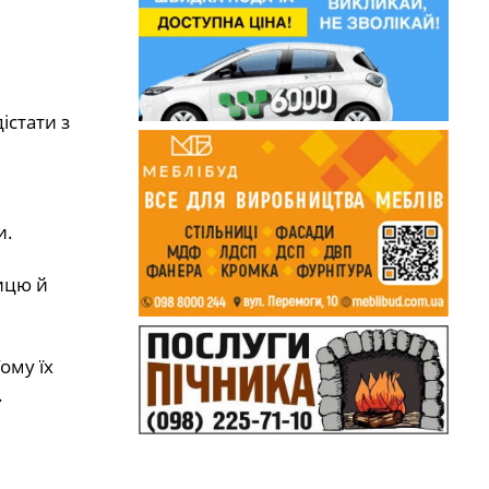
істати з
и.
ицю й
ому їх
.