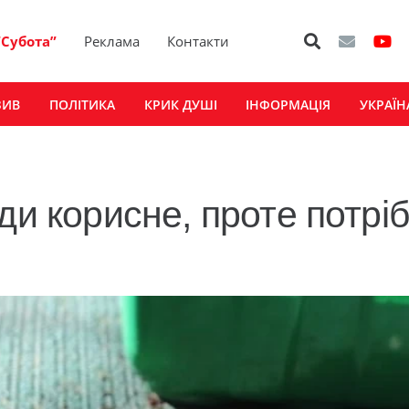
“Субота”
Реклама
Контакти
ЗИВ
ПОЛІТИКА
КРИК ДУШІ
ІНФОРМАЦІЯ
УКРАЇН
ди корисне, проте потрі