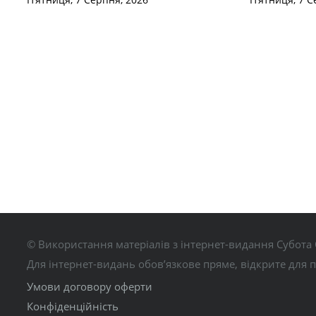
© Використання матеріалів з інтернет-видання Субота 
Для інтернет-видань обов’язкове пряме, відкрите для 
Умови договору оферти
Конфіденційність