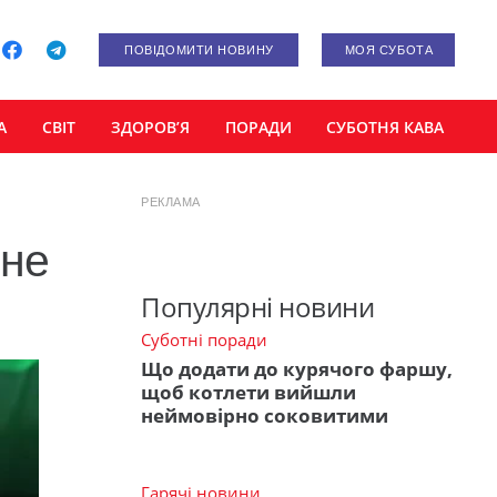
ПОВІДОМИТИ НОВИНУ
МОЯ СУБОТА
А
СВІТ
ЗДОРОВ’Я
ПОРАДИ
СУБОТНЯ КАВА
РЕКЛАМА
бне
Популярні новини
Суботні поради
Що додати до курячого фаршу,
щоб котлети вийшли
неймовірно соковитими
Гарячі новини