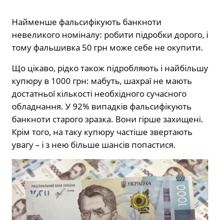
Найменше фальсифікують банкноти
невеликого номіналу: робити підробки дорого, і
тому фальшивка 50 грн може себе не окупити.
Що цікаво, рідко також підробляють і найбільшу
купюру в 1000 грн: мабуть, шахраї не мають
достатньої кількості необхідного сучасного
обладнання. У 92% випадків фальсифікують
банкноти старого зразка. Вони гірше захищені.
Крім того, на таку купюру частіше звертають
увагу – і з нею більше шансів попастися.