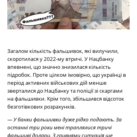
Загалом кількість фальшивок, які вилучили,
скоротилася у 2022-му втричі. У Нацбанку
впевнені, що значно знизилася кількість
підробок. Проте цілком імовірно, що українці в
період активних військових дій менше
зверталися до Нацбанку та поліції зі скаргами
на фальшивки. Крім того, збільшився відсоток
безготівкових розрахунків.
— У банки фальшивки дуже рідко подають. За
останні три роки мені траплялися тричі
фальшиві долари. З гривнями ситуація ще