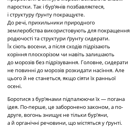
паростки. Так і бур’янів позбавляєтеся,
і структуру ґрунту покращуєте.
До речі, прихильники природного
землеробства використовують для покращення
родючості та структури ґрунту сидерати.
Їх сіють восени, а після сходів підрізають
коріння плоскорізом чи навіть залишають
до морозів без підрізування. Головне, сидерати
не повинні до морозів розкидати насіння. Але
цього й не станеться, якщо сіяти їх ранньої
осені.
Боротися з бур’янами підпалюючи їх — погана
ідея. По-перше, це заборонено законом, а по-
друге, вогонь знищує не тільки бур’яни,
а й органічні речовини, що містяться у ґрунті.