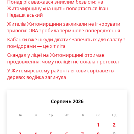
Понад рік вважався зниклим безвісти: на
Житомирщину «на щиті» повертається Іван
Недашківський
Жителів Житомирщини закликали не ігнорувати
тривоги: ОВА зробила термінове попередження
Кабачки вже нікуди дівати? Запечіть їх для салату з
помідорами — це хіт літа
Скандал у ліцеї на Житомирщині отримав
продовження: чому поліція не склала протокол
У Житомирському районі легковик врізався в
дерево: водійка загинула
Серпень 2026
Пн
Вт
Ср
Чт
Пт
Сб
Нд
1
2