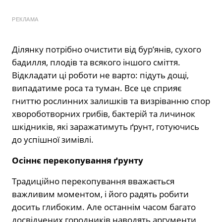
РЕКЛАМА
Ділянку потрібно очистити від бур’янів, сухого
бадилля, плодів та всякого іншого сміття.
Відкладати ці роботи не варто: підуть дощі,
випадатиме роса та туман. Все це сприяє
гниттю рослинних залишків та визріванню спор
хвороботворних грибів, бактерій та личинок
шкідників, які заражатимуть ґрунт, готуючись
до успішної зимівлі.
Осіннє перекопування ґрунту
Традиційно перекопування вважається
важливим моментом, і його радять робити
досить глибоким. Але останнім часом багато
досвідчених городників наводять аргументи