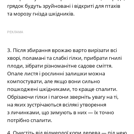
грядок будуть зруйновані і відкриті для птахів
та морозу гнізда шкідників.
РЕКЛАМА
3. Після збирання врожаю варто вирізати всі
хворі, поламані та слабкі гілки, прибрати гнилі
плоди, зібрати різноманітне садове сміття.
Опале листя і рослинні залишки можна
компостувати, але якщо вони сильно
пошкоджені шкідниками, то краще спалити.
Обрізаючи гілки і пагони зверніть увагу на ті,
на яких зустрічаються всілякі утворення
з личинками, що зимують в них — їх точно
потрібно спалити.
4. Очистіть від відмерлої кори дерева — під нею