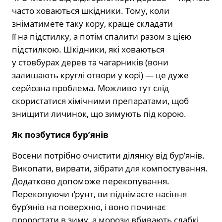
часто ховаються шкідники. Тому, коли
зніматимете таку кору, краще складати
її на підстилку, а потім спалити разом з цією
підстилкою. Шкідники, які ховаються
у стовбурах дерев та чагарників (вони
залишають круглі отвори у корі) — це дуже
серйозна проблема. Можливо тут слід
скористатися хімічними препаратами, щоб
знищити личинок, що зимують під корою.
Як позбутися бур’янів
Восени потрібно очистити ділянку від бур’янів.
Викопати, вирвати, зібрати для компостування.
Додатково допоможе перекопування.
Перекопуючи ґрунт, ви піднімаєте насіння
бур’янів на поверхню, і воно починає
проростати в зиму, а морози вбивають слабкі