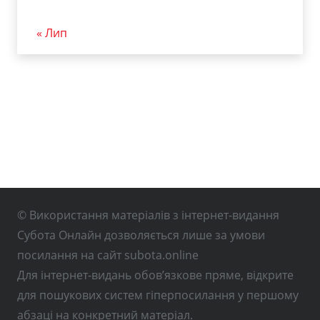
« Лип
© Використання матеріалів з інтернет-видання
Субота Онлайн дозволяється лише за умови
посилання на сайт subota.online
Для інтернет-видань обов’язкове пряме, відкрите
для пошукових систем гіперпосилання у першому
абзаці на конкретний матеріал.