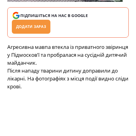
ПІДПИШІТЬСЯ НА НАС В GOOGLE
ДОДАТИ ЗАРАЗ
Агресивна мавпа втекла із приватного звіринця
у Підмосков’ї та пробралася на сусідній дитячий
майданчик.
Після нападу тварини дитину доправили до
лікарні. На фотографіях з місця події видно сліди
крові.