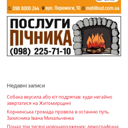
Недавні записи
Собака вкусила або кіт подряпав: куди негайно
звертатися на Житомирщині
Корнинська громада провела в останню путь
Захисника Івана Михальченка
Понад три тисячі новонароджених: демографічна