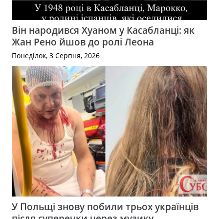
Він народився Хуаном у Касабланці: як
Жан Рено йшов до ролі Леона
Понеділок, 3 Серпня, 2026
У Польщі знову побили трьох українців
після суперечки через музику