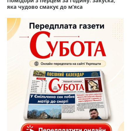
Помідори з перцем за годину: закуска,
яка чудово смакує до м’яса