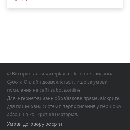
© Використання матеріалів з інтернет-видання
Субота Онлайн дозволяється лише за умови
посилання на сайт subota.online
Для інтернет-видань обов’язкове пряме, відкрите
для пошукових систем гіперпосилання у першому
абзаці на конкретний матеріал.
Умови договору оферти