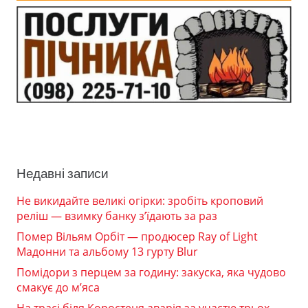
Недавні записи
Не викидайте великі огірки: зробіть кроповий
реліш — взимку банку з’їдають за раз
Помер Вільям Орбіт — продюсер Ray of Light
Мадонни та альбому 13 гурту Blur
Помідори з перцем за годину: закуска, яка чудово
смакує до м’яса
На трасі біля Коростеня аварія за участю трьох