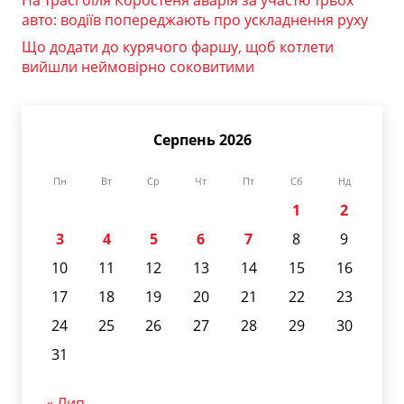
авто: водіїв попереджають про ускладнення руху
Що додати до курячого фаршу, щоб котлети
вийшли неймовірно соковитими
Серпень 2026
Пн
Вт
Ср
Чт
Пт
Сб
Нд
1
2
3
4
5
6
7
8
9
10
11
12
13
14
15
16
17
18
19
20
21
22
23
24
25
26
27
28
29
30
31
« Лип