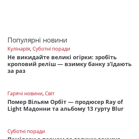
Популярні новини
Кулінарія
,
Суботні поради
Не викидайте великі огірки: зробіть
кроповий реліш — взимку банку з’їдають
за раз
Гарячі новини
,
Світ
Помер Вільям Орбіт — продюсер Ray of
Light Мадонни та альбому 13 гурту Blur
Суботні поради