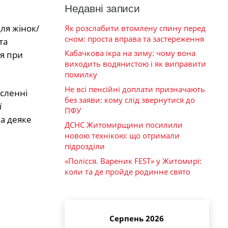
Недавні записи
ля жінок/
Як розслабити втомлену спину перед
сном: проста вправа та застереження
та
Кабачкова ікра на зиму: чому вона
ся при
виходить водянистою і як виправити
помилку
Не всі пенсійні доплати призначають
исленні
без заяви: кому слід звернутися до
ї
ПФУ
а деяке
ДСНС Житомирщини посилили
новою технікою: що отримали
підрозділи
«Полісся. Вареник FEST» у Житомирі:
коли та де пройде родинне свято
Серпень 2026