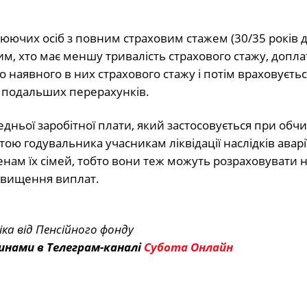
юючих осіб з повним страховим стажем (30/35 років д
 Тим, хто має меншу тривалість страхового стажу, допла
 наявного в них страхового стажу і потім враховуєть
 подальших перерахунків.
едньої заробітної плати, який застосовується при обч
ратою годувальника учасникам ліквідації наслідків аварі
нам їх сімей, тобто вони теж можуть розраховувати н
двищення виплат.
іка від Пенсійного фонду
инами в Телеграм-каналі
Субота Онлайн