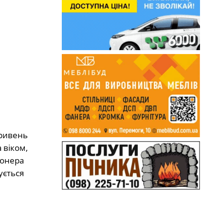
гривень
 віком,
іонера
ується