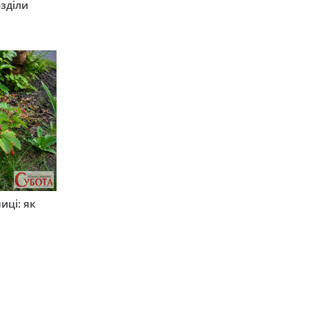
зділи
иці: як