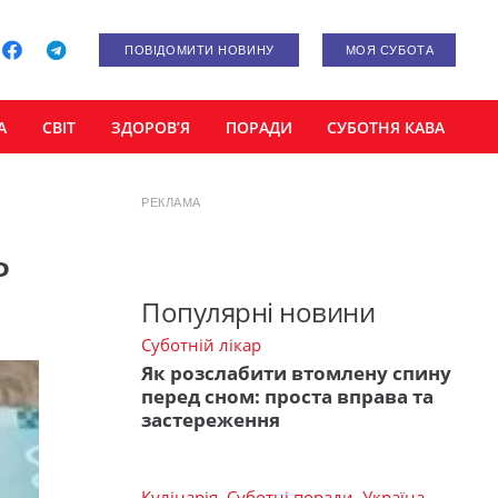
ПОВІДОМИТИ НОВИНУ
МОЯ СУБОТА
А
СВІТ
ЗДОРОВ’Я
ПОРАДИ
СУБОТНЯ КАВА
РЕКЛАМА
ь
Популярні новини
Суботній лікар
Як розслабити втомлену спину
перед сном: проста вправа та
застереження
Кулінарія
,
Суботні поради
,
Україна