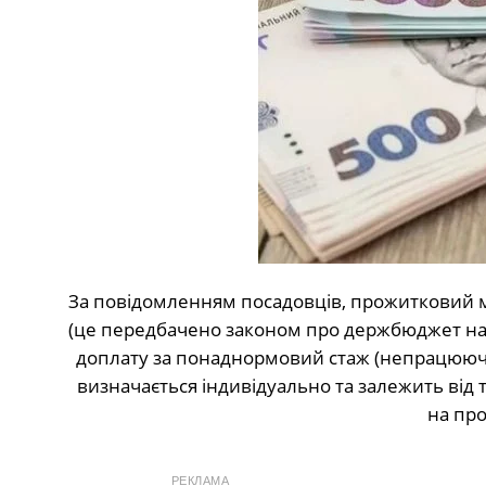
За повідомленням посадовців, прожитковий мі
(це передбачено законом про держбюджет на 202
доплату за понаднормовий стаж (непрацюючи
визначається індивідуально та залежить від то
на пр
РЕКЛАМА