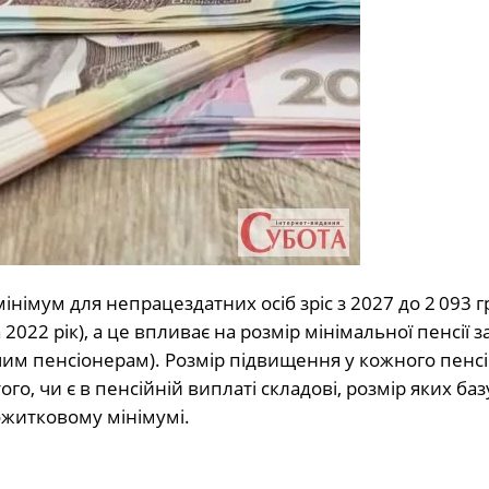
німум для непрацездатних осіб зріс з 2027 до 2 093 
2 рік), а це впливає на розмір мінімальної пенсії за
м пенсіонерам). Розмір підвищення у кожного пенс
го, чи є в пенсійній виплаті складові, розмір яких баз
ожитковому мінімумі.