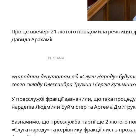
Про це ввечері 21 лютого повідомила речниця фр
Давида Арахамії.
РЕКЛАМА
«Народним депутатам від «Слуги Народу» будуть р
свого складу Олександра Трухіна і Сергія Кузьміних»
У пресслужбі фракції зазначили, що така процед
нардепів Людмили Буймістер та Артема Дмитрук
Зазначимо, що пресслужба партії ще 2 лютого пов
«Слуга народу» та керівнику фракції лист з про