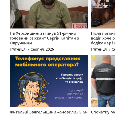
На Херсонщині загинув 51-річний
Після погон
головний сержант Сергій Капітан з
водій хоче 
Овруччини
бодікамер і
П’ятниця, 7 Серпня, 2026
П’ятниця, 7 С
Жительці Звягельщини «оновили» SIM-
Спочатку Мо