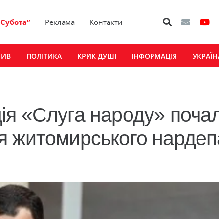
“Субота”
Реклама
Контакти
ЗИВ
ПОЛІТИКА
КРИК ДУШІ
ІНФОРМАЦІЯ
УКРАЇН
ія «Слуга народу» поча
я житомирського нардеп