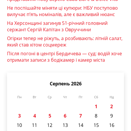
Не поспішайте міняти ці купюри: НБУ поступово
вилучає п’ять номіналів, але є важливий нюанс
На Херсонщині загинув 51-річний головний
сержант Сергій Капітан з Овруччини
Огірки тепер не ріжуть, а розбивають: літній салат,
який став хітом соцмереж
Після погоні в центрі Бердичева — суд: водій хоче
отримати записи з бодікамер і камер міста
Серпень 2026
Пн
Вт
Ср
Чт
Пт
Сб
Нд
1
2
3
4
5
6
7
8
9
10
11
12
13
14
15
16