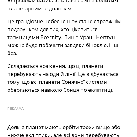
Астрономи називають таке явище великим
планетарним з’єднанням.
Це грандіозне небесне шоу стане справжнім
подарунком для тих, хто цікавиться
таємницями Всесвіту. Лише Уран і Нептун
можна буде побачити завдяки біноклю, інші –
без.
Складається враження, що ці планети
перебувають на одній лінії. Це відбувається
тому, що всі планети Сонячної системи
обертаються навколо Сонця по екліптиці.
РЕКЛАМА
Деякі з планет мають орбіти трохи вище або
нижче екліптики, але всі вони перебувають