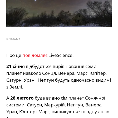
РЕКЛАМА
Про це
повідомляє
LiveScience.
21 січня
відбудеться вирівнювання семи
планет навколо Сонця. Венера, Марс, Юпітер,
Сатурн, Уран і Нептун будуть одночасно видимі
з Землі.
А
28 лютого
буде видно сім планет Сонячної
системи. Сатурн, Меркурій, Нептун, Венера,
Уран, Юпітер і Марс, вишикуються в одну лінію.