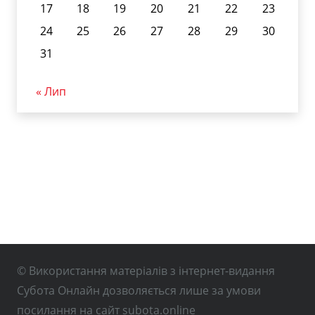
17
18
19
20
21
22
23
24
25
26
27
28
29
30
31
« Лип
© Використання матеріалів з інтернет-видання
Субота Онлайн дозволяється лише за умови
посилання на сайт subota.online