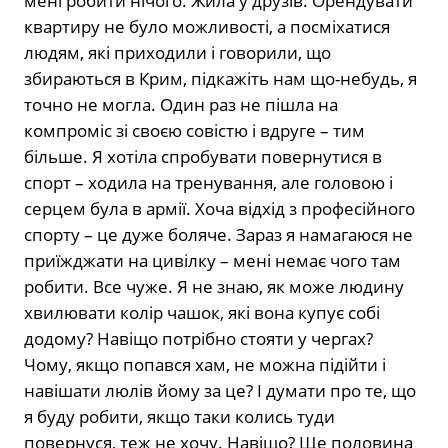
мені робити нічого. Жила у друзів. Орендувати
квартиру не було можливості, а посміхатися
людям, які приходили і говорили, що
збираються в Крим, підкажіть нам що-небудь, я
точно не могла. Один раз не пішла на
компроміс зі своєю совістю і вдруге – тим
більше. Я хотіла спробувати повернутися в
спорт – ходила на тренування, але головою і
серцем була в армії. Хоча відхід з професійного
спорту – це дуже боляче. Зараз я намагаюся не
приїжджати на цивілку – мені немає чого там
робити. Все чуже. Я не знаю, як може людину
хвилювати колір чашок, які вона купує собі
додому? Навіщо потрібно стояти у чергах?
Чому, якщо попався хам, не можна підійти і
навішати люлів йому за це? І думати про те, що
я буду робити, якщо таки колись туди
повернуся, теж не хочу. Навіщо? Ще половина