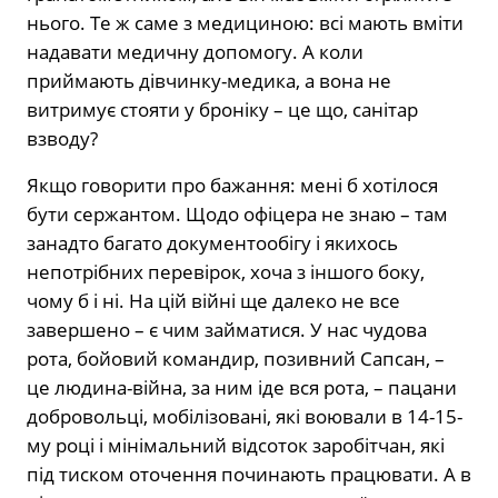
нього. Те ж саме з медициною: всі мають вміти
надавати медичну допомогу. А коли
приймають дівчинку-медика, а вона не
витримує стояти у броніку – це що, санітар
взводу?
Якщо говорити про бажання: мені б хотілося
бути сержантом. Щодо офіцера не знаю – там
занадто багато документообігу і якихось
непотрібних перевірок, хоча з іншого боку,
чому б і ні. На цій війні ще далеко не все
завершено – є чим займатися. У нас чудова
рота, бойовий командир, позивний Сапсан, –
це людина-війна, за ним іде вся рота, – пацани
добровольці, мобілізовані, які воювали в 14-15-
му році і мінімальний відсоток заробітчан, які
під тиском оточення починають працювати. А в