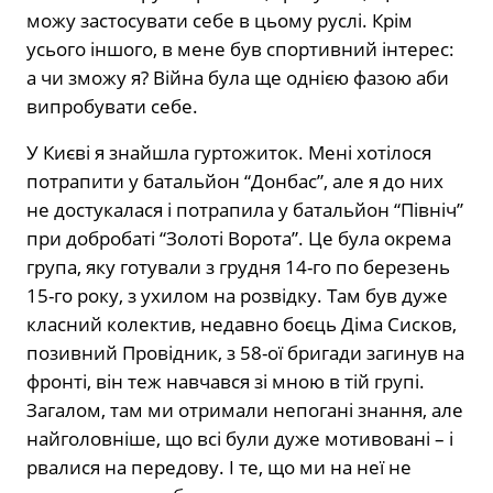
можу застосувати себе в цьому руслі. Крім
усього іншого, в мене був спортивний інтерес:
а чи зможу я? Війна була ще однією фазою аби
випробувати себе.
У Києві я знайшла гуртожиток. Мені хотілося
потрапити у батальйон “Донбас”, але я до них
не достукалася і потрапила у батальйон “Північ”
при добробаті “Золоті Ворота”. Це була окрема
група, яку готували з грудня 14-го по березень
15-го року, з ухилом на розвідку. Там був дуже
класний колектив, недавно боєць Діма Сисков,
позивний Провідник, з 58-ої бригади загинув на
фронті, він теж навчався зі мною в тій групі.
Загалом, там ми отримали непогані знання, але
найголовніше, що всі були дуже мотивовані – і
рвалися на передову. І те, що ми на неї не