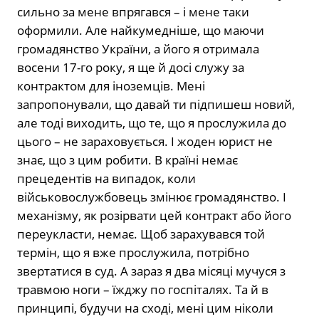
сильно за мене впрягався – і мене таки
оформили. Але найкумедніше, що маючи
громадянство України, а його я отримала
восени 17-го року, я ще й досі служу за
контрактом для іноземців. Мені
запропонували, що давай ти підпишеш новий,
але тоді виходить, що те, що я прослужила до
цього – не зараховується. І жоден юрист не
знає, що з цим робити. В країні немає
прецедентів на випадок, коли
військовослужбовець змінює громадянство. І
механізму, як розірвати цей контракт або його
переукласти, немає. Щоб зарахувався той
термін, що я вже прослужила, потрібно
звертатися в суд. А зараз я два місяці мучуся з
травмою ноги – їжджу по госпіталях. Та й в
принципі, будучи на сході, мені цим ніколи