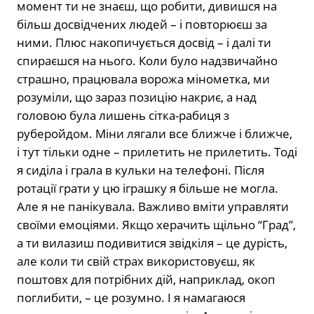
момент ти не знаєш, що робити, дивишся на
більш досвідчених людей – і повторюєш за
ними. Плюс накопичується досвід – і далі ти
спираєшся на нього. Коли було надзвичайно
страшно, працювала ворожа мінометка, ми
розуміли, що зараз позицію накриє, а над
головою була лишень сітка-рабиця з
руберойдом. Міни лягали все ближче і ближче,
і тут тільки одне – прилетить не прилетить. Тоді
я сиділа і грала в кульки на телефоні. Після
ротації грати у цю іграшку я більше не могла.
Але я не панікувала. Важливо вміти управляти
своїми емоціями. Якщо херачить щільно “Град”,
а ти вилазиш подивитися звідкіля – це дурість,
але коли ти свій страх використовуєш, як
поштовх для потрібних дій, наприклад, окоп
поглибити, – це розумно. І я намагаюся