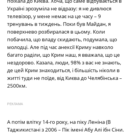
поїхала до Києва. Хоча, що саме відбувається в
Україні зрозуміла не відразу: я не дивлюся
телевізор, у мене немає на це часу – 9
тренувань в тиждень. Поки був Майдан, я
поверхнево розбиралася в цьому. Коли
побачила, що владу скидають, подумала, що
молодці. Але під час анексії Криму навколо
багато раділи, що Крим наш, я вважала, що це
нездорово. Казала, люди, 98% з вас не знають,
де цей Крим знаходиться, і більшість ніколи в
житті туди не поїде, від Києва до Челябінська –
2500км.
РЕКЛАМА
А потім влітку 14-го року, на піку Леніна (В
Таджикистані з 2006 – Пік імені Абу Алі ібн Сіни.