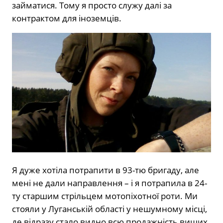
займатися. Тому я просто служу далі за
контрактом для іноземців.
Я дуже хотіла потрапити в 93-тю бригаду, але
мені не дали направлення – і я потрапила в 24-
ту старшим стрільцем мотопіхотної роти. Ми
стояли у Луганській області у нешумному місці,
де відразу стало видно всю продажність вищих