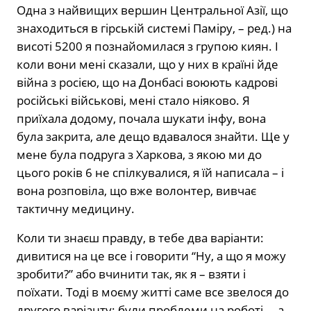
Одна з найвищих вершин Центральної Азії, що
знаходиться в гірській системі Паміру, – ред.) на
висоті 5200 я познайомилася з групою киян. І
коли вони мені сказали, що у них в країні йде
війна з росією, що на Донбасі воюють кадрові
російські військові, мені стало ніяково. Я
приїхала додому, почала шукати інфу, вона
була закрита, але дещо вдавалося знайти. Ще у
мене була подруга з Харкова, з якою ми до
цього років 6 не спілкувалися, я їй написала – і
вона розповіла, що вже волонтер, вивчає
тактичну медицину.
Коли ти знаєш правду, в тебе два варіанти:
дивитися на це все і говорити “Ну, а що я можу
зробити?” або вчинити так, як я – взяти і
поїхати. Тоді в моєму житті саме все звелося до
другого варіанту: були проблеми на роботі, – а