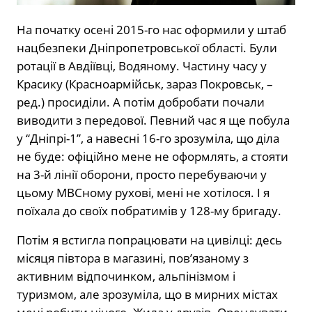
На початку осені 2015-го нас оформили у штаб
нацбезпеки Дніпропетровської області. Були
ротації в Авдіївці, Водяному. Частину часу у
Красику (Красноармійськ, зараз Покровськ, –
ред.) просиділи. А потім добробати почали
виводити з передової. Певний час я ще побула
у “Дніпрі-1”, а навесні 16-го зрозуміла, що діла
не буде: офіційно мене не оформлять, а стояти
на 3-й лінії оборони, просто перебуваючи у
цьому МВСному рухові, мені не хотілося. І я
поїхала до своїх побратимів у 128-му бригаду.
Потім я встигла попрацювати на цивілці: десь
місяця півтора в магазині, пов’язаному з
активним відпочинком, альпінізмом і
туризмом, але зрозуміла, що в мирних містах