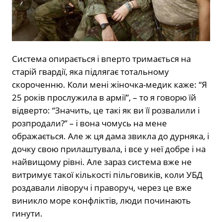
Система опирається і вперто тримається на
старій гвардії, яка підлягає тотальному
скороченню. Коли мені жіночка-медик каже: “Я
25 років прослужила в армії”, – то я говорю їй
відверто: “Значить, це такі як ви її розвалили і
розпродали?” – і вона чомусь на мене
ображається. Але ж ця дама звикла до дурняка, і
дочку свою прилаштувала, і все у неї добре і на
найвищому рівні. Але зараз система вже не
витримує такої кількості пільговиків, коли УБД
роздавали ліворуч і праворуч, через це вже
виникло море конфліктів, люди починають
гинути.