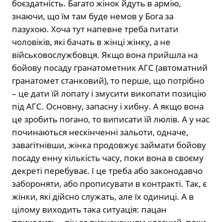
боєздатність. Багато жінок йдуть в армію,
знаючи, що їм там буде немов у Бога за
пазухою. Хоча тут напевне треба питати
чоловіків, які бачать в жінці жінку, а не
військовослужбовця. Якщо вона прийшла на
бойову посаду гранатометник АГС (автоматний
гранатомет станковий), то перше, що потрібно
– це дати їй лопату і змусити викопати позицію
під АГС. Основну, запасну і хибну. А якщо вона
це зробить погано, то виписати їй люлів. А у нас
починаються нескінченні зальоти, одначе,
завагітнівши, жінка продовжує займати бойову
посаду енну кількість часу, поки вона в своєму
декреті перебуває. І це треба або законодавчо
забороняти, або прописувати в контракті. Так, є
жінки, які дійсно служать, але їх одиниці. А в
цілому виходить така ситуація: пацан