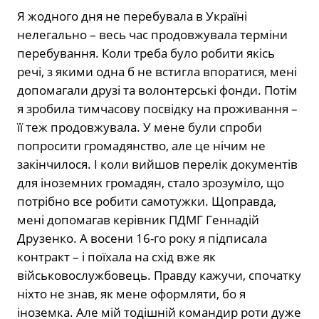
Я жодного дня не перебувала в Україні
нелегально – весь час продовжувала терміни
перебування. Коли треба було робити якісь
речі, з якими одна б не встигла впоратися, мені
допомагали друзі та волонтерські фонди. Потім
я зробила тимчасову посвідку на проживання –
її теж продовжувала. У мене були спроби
попросити громадянство, але це нічим не
закінчилося. І коли вийшов перелік документів
для іноземних громадян, стало зрозуміло, що
потрібно все робити самотужки. Щоправда,
мені допомагав керівник ПДМГ Геннадій
Друзенко. А восени 16-го року я підписала
контракт – і поїхала на схід вже як
військовослужбовець. Правду кажучи, спочатку
ніхто не знав, як мене оформляти, бо я
іноземка. Але мій тодішній командир роти дуже