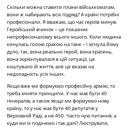
Скільки можна ставити плани військкоматам,
вони ж набирають всіх підряд? А країні потрібні
професіонали. Я вважаю, що час героїв минув.
Геройський вчинок – це показник
непрофесіоналізму всього іншого. Коли людина
кинулась голою сракою на танк – і зігнула йому
дуло, так, вона реально герой, вона красень,
вона зорієнтувалася в цій ситуації, це
коштувало ій життя, але це вказає на
недоладність усіх інших.
Якщо вже ми формуємо професійну армію, то
треба міняти принципи. У нас має бути 40
генералів, а також якщо ми формуємо нову
країну, то у нас має бути 40 депутатів у
Верховній Раді, а не 450. Часто чую питання, а
куди ми їх подінемо і так далі? Люструвати,