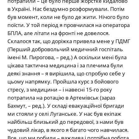
потрапили – це було перше жорстке кидалово
в Україні. Нас бездумно розформували. Потім
був момент, коли не було де жити. Нічого було
поїсти. У той період я провчилася на оператора
БПЛА, але літати на фронті не довелося.
Склалося так, що доріжка привела мене у ПДМГ
(Перший добровольчий медичний госпіталь
імені М. Пирогова, – ред.) А оскільки мені була
цікава тактична медицина і за плечима були
деякі знання – я вирішила, що спробую себе у
цьому напрямку. Пройшла курс з бойового
стресу, з медицини – і навесні 15-го року
потрапила на ротацію в Артемівськ (зараз
Бахмут, – ред.). У складі евакуаційної бригади
ми стояли у селі Луганське. У нас був екіпаж
найбільш близький до передової, з нами був
чудовий лікар, в якого я багато чого навчилася.
Все, що ми робили – важлива і потрібна робота,