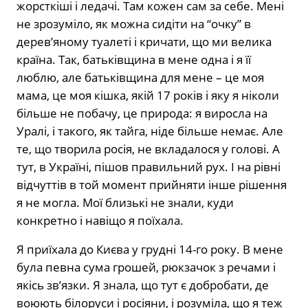
жорсткіші і ледачі. Там кожен сам за себе. Мені
не зрозуміло, як можна сидіти на “очку” в
дерев’яному туалеті і кричати, що ми велика
країна. Так, батьківщина в мене одна і я її
люблю, але батьківщина для мене – це моя
мама, це моя кішка, якій 17 років і яку я ніколи
більше не побачу, це природа: я виросла на
Уралі, і такого, як тайга, ніде більше немає. Але
те, що творила росія, не вкладалося у голові. А
тут, в Україні, пішов правильний рух. І на рівні
відчуттів в той момент прийняти інше рішення
я не могла. Мої близькі не знали, куди
конкретно і навіщо я поїхала.
Я приїхала до Києва у грудні 14-го року. В мене
була певна сума грошей, рюкзачок з речами і
якісь зв’язки. Я знала, що тут є добробати, де
воюють білоруси і росіяни, і розуміла, що я теж