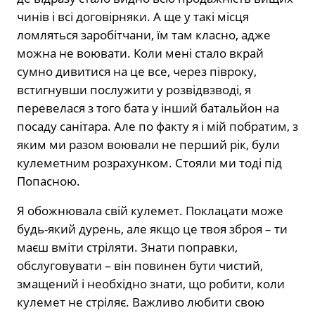
чинів і всі договірняки. А ще у такі місця
ломляться заробітчани, їм там класно, адже
можна не воювати. Коли мені стало вкрай
сумно дивитися на це все, через півроку,
встигнувши послужити у розвідвзводі, я
перевелася з того бата у інший батальйон на
посаду санітара. Але по факту я і мій побратим, з
яким ми разом воювали не перший рік, були
кулеметним розрахунком. Стояли ми тоді під
Попасною.
Я обожнювала свій кулемет. Поклацати може
будь-який дурень, але якщо це твоя зброя – ти
маєш вміти стріляти. Знати поправки,
обслуговувати – він повинен бути чистий,
змащений і необхідно знати, що робити, коли
кулемет не стріляє. Важливо любити свою