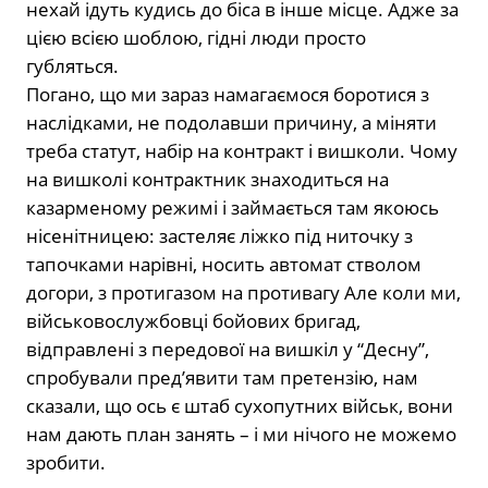
нехай ідуть кудись до біса в інше місце. Адже за
цією всією шоблою, гідні люди просто
губляться.
Погано, що ми зараз намагаємося боротися з
наслідками, не подолавши причину, а міняти
треба статут, набір на контракт і вишколи. Чому
на вишколі контрактник знаходиться на
казарменому режимі і займається там якоюсь
нісенітницею: застеляє ліжко під ниточку з
тапочками нарівні, носить автомат стволом
догори, з протигазом на противагу Але коли ми,
військовослужбовці бойових бригад,
відправлені з передової на вишкіл у “Десну”,
спробували пред’явити там претензію, нам
сказали, що ось є штаб сухопутних військ, вони
нам дають план занять – і ми нічого не можемо
зробити.