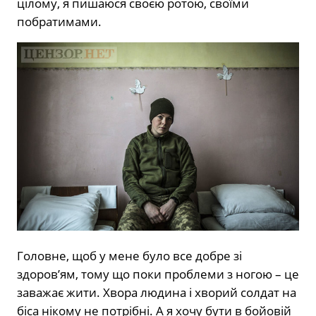
цілому, я пишаюся своєю ротою, своїми
побратимами.
Головне, щоб у мене було все добре зі
здоров’ям, тому що поки проблеми з ногою – це
заважає жити. Хвора людина і хворий солдат на
біса нікому не потрібні. А я хочу бути в бойовій