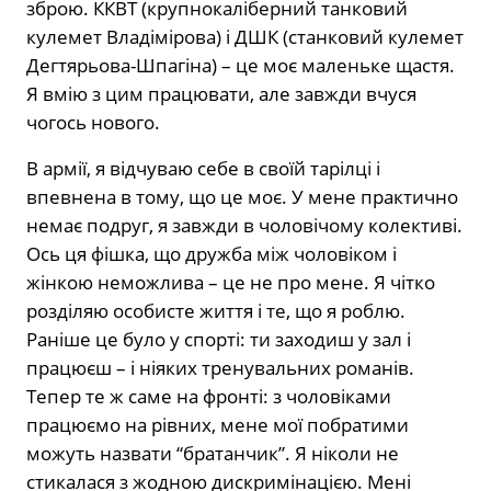
зброю. ККВТ (крупнокаліберний танковий
кулемет Владімірова) і ДШК (станковий кулемет
Дегтярьова-Шпагіна) – це моє маленьке щастя.
Я вмію з цим працювати, але завжди вчуся
чогось нового.
В армії, я відчуваю себе в своїй тарілці і
впевнена в тому, що це моє. У мене практично
немає подруг, я завжди в чоловічому колективі.
Ось ця фішка, що дружба між чоловіком і
жінкою неможлива – це не про мене. Я чітко
розділяю особисте життя і те, що я роблю.
Раніше це було у спорті: ти заходиш у зал і
працюєш – і ніяких тренувальних романів.
Тепер те ж саме на фронті: з чоловіками
працюємо на рівних, мене мої побратими
можуть назвати “братанчик”. Я ніколи не
стикалася з жодною дискримінацією. Мені