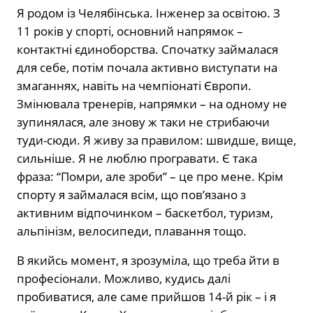
Я родом із Челябінська. Інженер за освітою. З
11 років у спорті, основний напрямок –
контактні єдиноборства. Спочатку займалася
для себе, потім почала активно виступати на
змаганнях, навіть на чемпіонаті Європи.
Змінювала тренерів, напрямки – на одному не
зупинялася, але знову ж таки не стрибаючи
туди-сюди. Я живу за правилом: швидше, вище,
сильніше. Я не люблю програвати. Є така
фраза: “Помри, але зроби” – це про мене. Крім
спорту я займалася всім, що пов’язано з
активним відпочинком – баскетбол, туризм,
альпінізм, велосипеди, плавання тощо.
В якийсь момент, я зрозуміла, що треба йти в
професіонали. Можливо, кудись далі
пробиватися, але саме прийшов 14-й рік – і я