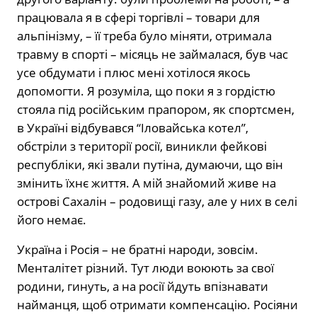
працювала я в сфері торгівлі – товари для
альпінізму, – її треба було міняти, отримала
травму в спорті – місяць не займалася, був час
усе обдумати і плюс мені хотілося якось
допомогти. Я розуміла, що поки я з гордістю
стояла під російським прапором, як спортсмен,
в Україні відбувався “Іловайська котел”,
обстріли з території росії, виникли фейкові
республіки, які звали путіна, думаючи, що він
змінить їхнє життя. А мій знайомий живе на
острові Сахалін – родовищі газу, але у них в селі
його немає.
Україна і Росія – не братні народи, зовсім.
Менталітет різний. Тут люди воюють за свої
родини, гинуть, а на росії йдуть впізнавати
найманця, щоб отримати компенсацію. Росіяни