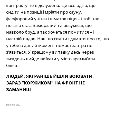
контракту не відслужена. Це все одно, що
сидіти на позиції і мріяти про сауну,
фарфоровий унітаз і шматок піци – і тобі так
погано стає. Замерзлий ти розумієш, що
навколо бруд, а так хочеться помитися – і
настрій падає. Навіщо сидіти і думати про те, що
у тебе в даний момент немає і завтра не
з’явиться. У кращому випадку десь через
тиждень вийде виїхати у місто зремиґати
біляш.
ЛЮДЕЙ, ЯКІ РАНІШЕ ЙШЛИ ВОЮВАТИ,
ЗАРАЗ “КОРЖИКОМ” НА ФРОНТ НЕ
ЗАМАНИШ
РЕКЛАМА