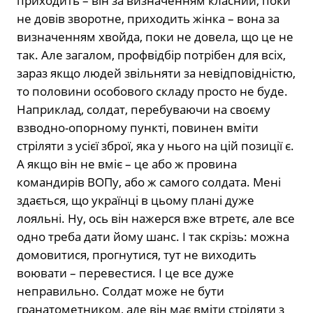
приходить – він за визначенням класний, поки
не довів зворотне, приходить жінка – вона за
визначенням хвойда, поки не довела, що це не
так. Але загалом, профвідбір потрібен для всіх,
зараз якщо людей звільняти за невідповідністю,
то половини особового складу просто не буде.
Наприклад, солдат, перебуваючи на своєму
взводно-опорному пункті, повинен вміти
стріляти з усієї зброї, яка у нього на цій позиції є.
А якщо він не вміє – це або ж провина
командирів ВОПу, або ж самого солдата. Мені
здається, що українці в цьому плані дуже
лояльні. Ну, ось він нажерся вже втретє, але все
одно треба дати йому шанс. І так скрізь: можна
домовитися, прогнутися, тут не виходить
воювати – перевестися. І це все дуже
неправильно. Солдат може не бути
гранатометником, але він має вміти стріляти з