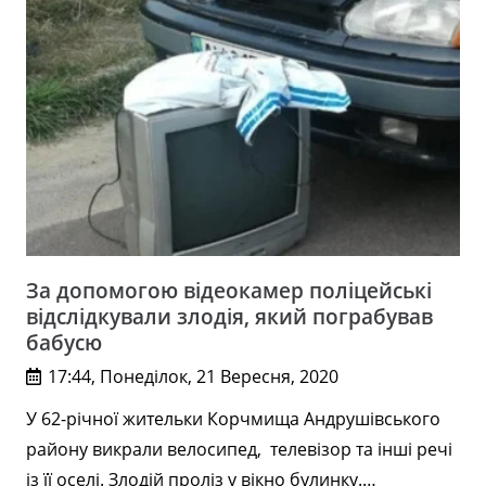
За допомогою відеокамер поліцейські
відслідкували злодія, який пограбував
бабусю
17:44, Понеділок, 21 Вересня, 2020
У 62-річної жительки Корчмища Андрушівського
району викрали велосипед, телевізор та інші речі
із її оселі. Злодій проліз у вікно булинку.…