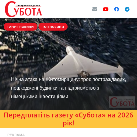
ГАРЯЧІ НОВИНИ
ТОП НОВИНИ
Нічна атака на Житомирщину: троє постраждалих,
пошкоджені будинки та підприємство з
німецькими інвестиціями
Передплатіть газету «Субота» на 2026
рік!
РЕКЛАМА