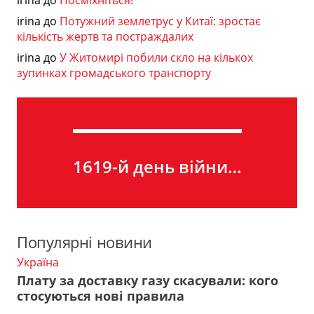
irina
до
Потужний землетрус у Китаї: зростає
кількість жертв та постраждалих
irina
до
У Житомирі побили скло на кількох
зупинках громадського транспорту
1619-й день війни…
Популярні новини
Україна
Плату за доставку газу скасували: кого
стосуються нові правила