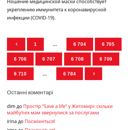
Ношение медицинской маски способствует
укреплению иммунитета к коронавирусной
инфекции (COVID-19).
1
…
6 704
6 705
6 706
6 707
6 708
6 709
6 710
…
6 784
Останні коментарі
dim
до
Простір “Save a life” у Житомирі: скільки
майбутніх мам звернулися за послугами
irina
до
Посміхніться!
irina
до
Посміхніться!