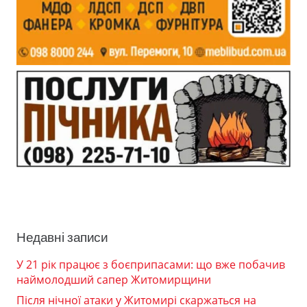
Недавні записи
У 21 рік працює з боєприпасами: що вже побачив
наймолодший сапер Житомирщини
Після нічної атаки у Житомирі скаржаться на