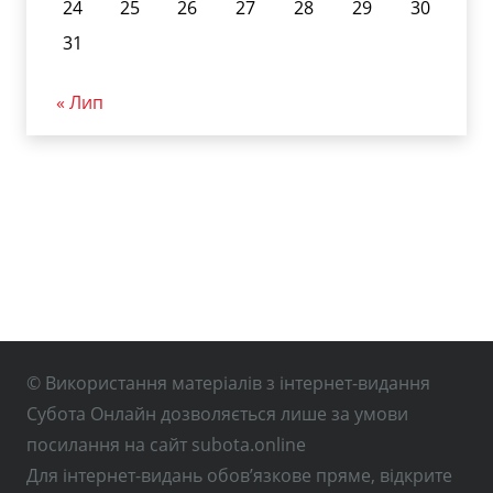
24
25
26
27
28
29
30
31
« Лип
© Використання матеріалів з інтернет-видання
Субота Онлайн дозволяється лише за умови
посилання на сайт subota.online
Для інтернет-видань обов’язкове пряме, відкрите