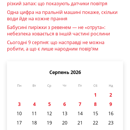
різкий запах: що показують датчики повітря
Одна цифра на пральній машині покаже, скільки
води йде на кожне прання
Бабусині пиріжки з ревенем — не «отрута»:
небезпека ховається в іншій частині рослини
Сьогодні 9 серпня: що насправді не можна
робити, а що є лише народним повір’ям
Серпень 2026
Пн
Вт
Ср
Чт
Пт
Сб
Нд
1
2
3
4
5
6
7
8
9
10
11
12
13
14
15
16
17
18
19
20
21
22
23